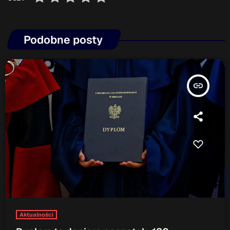
Podobne posty
insert_link
Aktualności