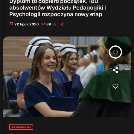
Dyplom to dopiero początek. 180
absolwentów Wydziału Pedagogiki i
Psychologii rozpoczyna nowy etap
today
22 lipca 2026
89
insert_link
Aktualności