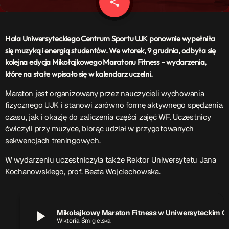
share
email
Patronat Medialny
Ramówka
O nas
keyboard_arrow_down
Hala Uniwersyteckiego Centrum Sportu UJK ponownie wypełniła
się muzyką i energią studentów. We wtorek, 9 grudnia, odbyła się
EKIPA
Rekrutacja Fraszka
kolejna edycja Mikołajkowego Maratonu Fitness – wydarzenia,
które na stałe wpisało się w kalendarz uczelni.
Podcasty
Maraton jest organizowany przez nauczycieli wychowania
fizycznego UJK i stanowi zarówno formę aktywnego spędzenia
czasu, jak i okazję do zaliczenia części zajęć WF. Uczestnicy
Przydatne linki
ćwiczyli przy muzyce, biorąc udział w przygotowanych
sekwencjach treningowych.
Strona UJK
W wydarzeniu uczestniczyła także Rektor Uniwersytetu Jana
Klub WSPAK
Kochanowskiego, prof. Beata Wojciechowska.
Wirtualna Uczelnia
Biuro Karier
Punkt Interwencji Kryzysowej
play_arrow
Mikołajkowy Maraton Fitness
Wiktoria Śmigielska