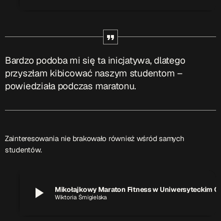
Przydatne informacje
O nas
– jedyna w Kielcach studencka stacja radiowa.
Projekt ruszył w październiku 2015 roku z inicjatywy
Bardzo podoba mi się ta inicjatywa, dlatego
kieleckich studentów
Czytaj.wiecej…
przyszłam kibicować naszym studentom –
powiedziała podczas maratonu.
Patronat medialny Radia Fraszka
– regulamin, logotypy,
itp.
Czytaj więcej…
Zainteresowania nie brakowało również wśród samych
studentów.
Wyszukaj
play_arrow
Mikołajkowy Maraton Fitness
search
Wiktoria Śmigielska