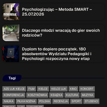
Psychologizując – Metoda SMART –
25.07.2026
Dlaczego młodzi wracają do gier swoich
rodziców?
Dyplom to dopiero początek. 180
absolwentów Wydziału Pedagogiki i
Psychologii rozpoczyna nowy etap
Tagi
AZS UJK KIELCE
FILM
KIELCE
KIELCE UJK
KINO
KONCERT
KONFERENCJA
KOSZYKÓWKA
KSIĄŻKA
KULTURA
MUZYKA
NAUKA
PIŁKA NOŻNA
POLSKA
RECENZJA
SPORT
STUDENCI