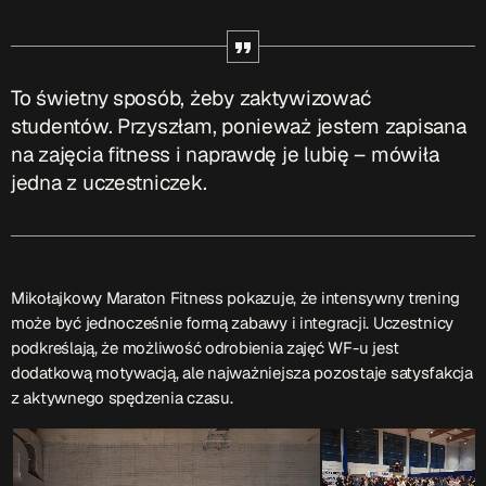
ON AIR
To świetny sposób, żeby zaktywizować
studentów. Przyszłam, ponieważ jestem zapisana
na zajęcia fitness i naprawdę je lubię – mówiła
jedna z uczestniczek.
Audycja
Serwis Informacyjny
10:00 - 10:05
Mikołajkowy Maraton Fitness pokazuje, że intensywny trening
może być jednocześnie formą zabawy i integracji. Uczestnicy
podkreślają, że możliwość odrobienia zajęć WF-u jest
dodatkową motywacją, ale najważniejsza pozostaje satysfakcja
Upcoming shows
z aktywnego spędzenia czasu.
Serwis Informacyjny
14:00 - 14:05