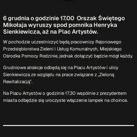
Patronat Medialny
Ramówka
6 grudnia o godzinie 17.00 Orszak Świętego
O nas
keyboard_arrow_down
Mikołaja wyruszy spod pomnika Henryka
Sienkiewicza, aż na Plac Artystów.
EKIPA
Rekrutacja Fraszka
W pochodzie uczestniczyć będą pracownicy Rejonowego
Przedsiębiorstwa Zieleni i Usług Komunalnych, Miejskiego
Podcasty
Ośrodka Pomocy Rodzinie, jednak dołączyć będzie mógł każdy.
Grudniowe atrakcje odbędą się na Placu Artystów i ulicy
Sienkiewicza ze względu na prace związane z „Zieloną
Przydatne linki
Rewitalizacją”.
Strona UJK
Na Placu Artystów o godzinie 17.30 wspólnie z prezydentem
Klub WSPAK
miasta odbędzie się uroczyste włączenie lampek na choince.
Wirtualna Uczelnia
Biuro Karier
Punkt Interwencji Kryzysowej