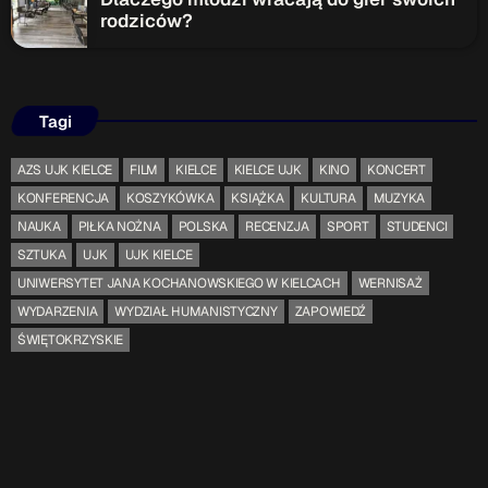
rodziców?
Tagi
AZS UJK KIELCE
FILM
KIELCE
KIELCE UJK
KINO
KONCERT
KONFERENCJA
KOSZYKÓWKA
KSIĄŻKA
KULTURA
MUZYKA
NAUKA
PIŁKA NOŻNA
POLSKA
RECENZJA
SPORT
STUDENCI
SZTUKA
UJK
UJK KIELCE
UNIWERSYTET JANA KOCHANOWSKIEGO W KIELCACH
WERNISAŻ
WYDARZENIA
WYDZIAŁ HUMANISTYCZNY
ZAPOWIEDŹ
ŚWIĘTOKRZYSKIE