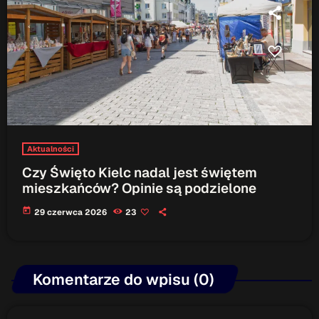
Gość Dnia
16:00 - 16:15
Serwis Informacyjny
10:00 - 10:05
Aktualności
Czy Święto Kielc nadal jest świętem
TOP CHART
mieszkańców? Opinie są podzielone
today
29 czerwca 2026
23
Komentarze do wpisu (0)