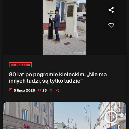
ON AIR
Audycja
Serwis Informacyjny
Aktualności
14:00 - 14:05
80 lat po pogromie kieleckim. „Nie ma
innych ludzi, są tylko ludzie”
today
5 lipca 2026
26
Upcoming shows
insert_link
Serwis Informacyjny
18:00 - 18:05