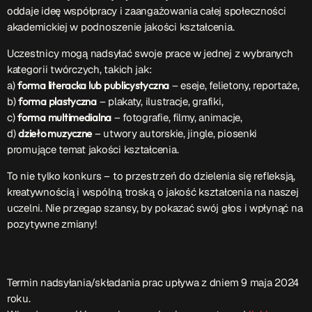
oddaje ideę współpracy i zaangażowania całej społeczności
Przydatne informacje
akademickiej w podnoszenie jakości kształcenia.
Uczestnicy mogą nadsyłać swoje prace w jednej z wybranych
O nas
– jedyna w Kielcach studencka stacja radiowa.
kategorii twórczych, takich jak:
Projekt ruszył w październiku 2015 roku z inicjatywy
a)
forma literacka lub publicystyczna
– eseje, felietony, reportaże,
kieleckich studentów
Czytaj.wiecej…
b)
forma plastyczna
– plakaty, ilustracje, grafiki,
c)
forma multimedialna
– fotografie, filmy, animacje,
d)
dzieło muzyczne
– utwory autorskie, jingle, piosenki
Patronat medialny Radia Fraszka
– regulamin, logotypy,
promujące temat jakości kształcenia.
itp.
Czytaj więcej…
To nie tylko konkurs – to przestrzeń do dzielenia się refleksją,
kreatywnością i wspólną troską o jakość kształcenia na naszej
uczelni. Nie przegap szansy, by pokazać swój głos i wpłynąć na
Wyszukaj
pozytywne zmiany!
search
Termin nadsyłania/składania prac upływa z dniem 9 maja 2024
roku.