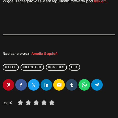
Więcej szczegółów zawiera regulamin, zawarty pod
linkiem.
ON AIR
Upcoming shows
TOP CHART
Napisane przez:
Amelia Stępień
KIELCE
KIELCE UJK
KONKURS
UJK
email
OCEŃ