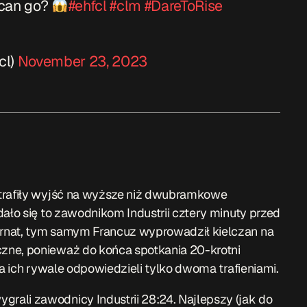
eg can go?
#ehfcl
#clm
#DareToRise
cl)
November 23, 2023
otrafiły wyjść na wyższe niż dwubramkowe
ało się to zawodnikom Industrii cztery minuty przed
rnat, tym samym Francuz wyprowadził kielczan na
zne, ponieważ do końca spotkania 20-krotni
 a ich rywale odpowiedzieli tylko dwoma trafieniami.
ali zawodnicy Industrii 28:24. Najlepszy (jak do