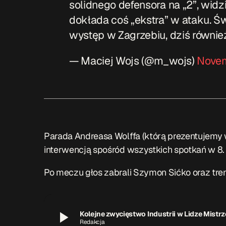
solidnego defensora na „2”, wid
dokłada coś „ekstra” w ataku. Ś
występ w Zagrzebiu, dziś równie
— Maciej Wojs (@m_wojs)
Novem
Parada Andreasa Wolffa (którą prezentujemy 
interwencją spośród wszystkich spotkań w 8. k
Po meczu głos zabrali Szymon Sićko oraz tre
play_arrow
Kolejne zwycięstwo Industrii w Lidze Mistr
Redakcja