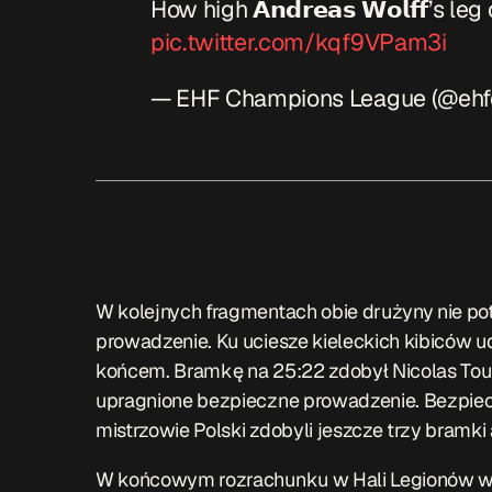
How high 𝗔𝗻𝗱𝗿𝗲𝗮𝘀 𝗪𝗼𝗹𝗳𝗳’s l
pic.twitter.com/kqf9VPam3i
— EHF Champions League (@ehf
W kolejnych fragmentach obie drużyny nie p
prowadzenie. Ku uciesze kieleckich kibiców ud
końcem. Bramkę na 25:22 zdobył Nicolas Tou
upragnione bezpieczne prowadzenie. Bezpiec
mistrzowie Polski zdobyli jeszcze trzy bramki
W końcowym rozrachunku w Hali Legionów wygr