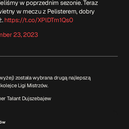
zieliśmy w poprzednim sezonie. Teraz
wietny w meczu z Pelisterem, dobry
ż.
https://t.co/XPlDTm1Qs0
ber 23, 2023
wyżej) została wybrana drugą najlepszą
olejce Ligi Mistrzów.
ner Tałant Dujszebajew
zów