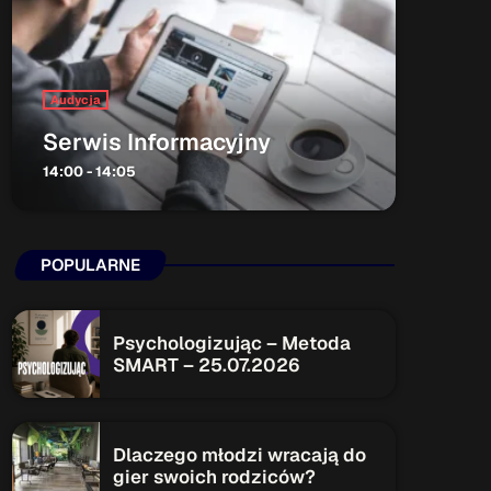
ON AIR
Audycja
Serwis Informacyjny
14:00 - 14:05
Audycja
Serwis Informacyjny
POPULARNE
14:00 - 14:05
Psychologizując – Metoda
SMART – 25.07.2026
Upcoming shows
Serwis Informacyjny
Dlaczego młodzi wracają do
18:00 - 18:05
gier swoich rodziców?