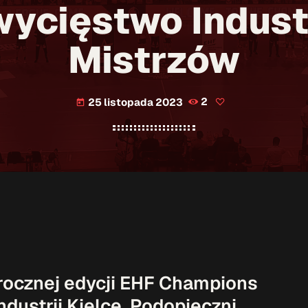
wycięstwo Industr
Mistrzów
25 listopada 2023
2
today
rocznej edycji EHF Champions
dustrii Kielce. Podopieczni