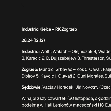
Industria Kielce – RK Zagrzeb
28:24 (12:12)
Industria:
Wolff, Wałach – Olejniczak 4, Wiader
3, Karacić 2, D. Dujszebajew 3, Thrastarson, S
Zagrzeb:
Mandić, Grbavac – Kos 5, Cavar, Faljić 
Dibirov 5, Kavcić 1, Glavaš 2, Cuni Morales, Su
Sędziowie:
Vaclav Horacek, Jiri Novotny (Czec
W najbliższy czwartek (30 listopada, o godzi
podejmą w Hali Legionów macedoński HC Euro