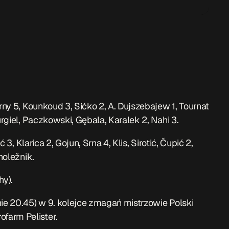
ny 5, Kounkoud 3, Sićko 2, A. Dujszebajew 1, Tournat
urgiel, Paczkowski, Gębala, Karalek 2, Nahi 3.
3, Klarica 2, Gojun, Srna 4, Klis, Sirotić, Čupić 2,
holežnik.
hy).
nie 20.45) w 9. kolejce zmagań mistrzowie Polski
farm Pelister.