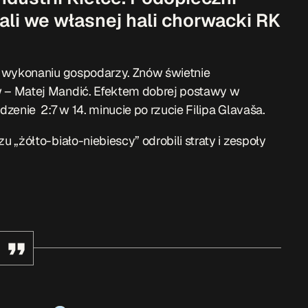
li we własnej hali chorwacki RK
w wykonaniu gospodarzy. Znów świetnie
 – Matej Mandić. Efektem dobrej postawy w
zenie 2:7 w 14. minucie po rzucie Filipa Glavaša.
„żółto-biało-niebiescy” odrobili straty i zespoły