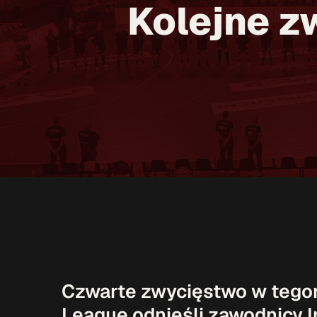
Kolejne z
Czwarte zwycięstwo w tego
League odnieśli zawodnicy In