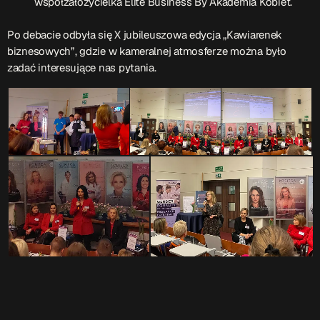
współzałożycielka Elite Business By Akademia Kobiet.
ON AIR
Po debacie odbyła się X jubileuszowa edycja „Kawiarenek
biznesowych”, gdzie w kameralnej atmosferze można było
zadać interesujące nas pytania.
Audycja
Serwis Informacyjny
14:00 - 14:05
Upcoming shows
Gdzie TymRazem?
17:00 - 17:05