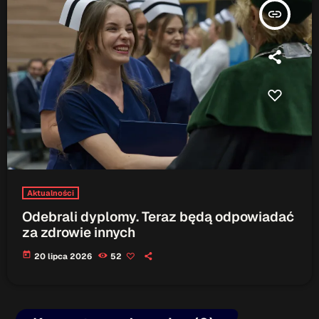
insert_link
Aktualności
Odebrali dyplomy. Teraz będą odpowiadać
za zdrowie innych
today
20 lipca 2026
52