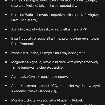
Agnieszka Gogół, właścicielka zakładu produkcyjnego,
oraz założycielka lokalnej sieci sprzedaży,
Przydatne informacje
Karolina Wojciechowska, organizatorka spotkań Między
Nami Kobietami,
O nas
– jedyna w Kielcach studencka stacja radiowa.
Projekt ruszył w październiku 2015 roku z inicjatywy
Alina Prokopiuk-Roszak, właścicielka marki APP
kieleckich studentów
Czytaj.wiecej…
Ewa Trybulak, właścicielka firmy promocyjnej-eventowej
Park Promocji,
Patronat medialny Radia Fraszka
– regulamin, logotypy,
Izabela Karkocha, założycielka firmy Kodografia
itp.
Czytaj więcej…
Magdalena Agnello, rozwija karierę w międzynarodowej
firmie budowalno-deweloperskiej,
Wyszukaj
Agnieszka Cyniak, coach biznesowy
Anna Kaczmarska, coach ICC, mentorka, wykładowczyni
search
Akademii Polsko-Japońskiej,
Monika Lichota, właścicielka Akademii Kobiet,