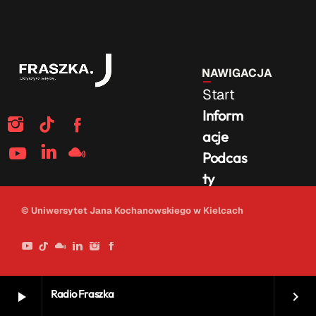
NAWIGACJA
Start
Inform
acje
Podcas
ty
Na
© Uniwersytet Jana Kochanowskiego w Kielcach
żywo
Radio Fraszka
play_arrow
keyboard_arrow_right