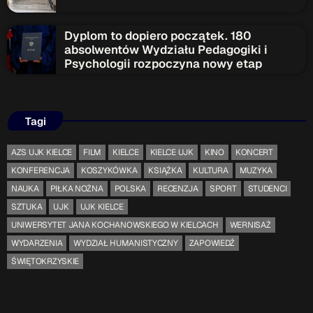
Dyplom to dopiero początek. 180
absolwentów Wydziału Pedagogiki i
Psychologii rozpoczyna nowy etap
Tagi
AZS UJK KIELCE
FILM
KIELCE
KIELCE UJK
KINO
KONCERT
KONFERENCJA
KOSZYKÓWKA
KSIĄŻKA
KULTURA
MUZYKA
NAUKA
PIŁKA NOŻNA
POLSKA
RECENZJA
SPORT
STUDENCI
SZTUKA
UJK
UJK KIELCE
UNIWERSYTET JANA KOCHANOWSKIEGO W KIELCACH
WERNISAŻ
WYDARZENIA
WYDZIAŁ HUMANISTYCZNY
ZAPOWIEDŹ
ŚWIĘTOKRZYSKIE