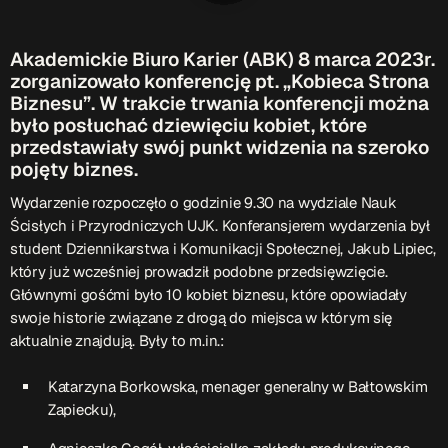
Patronat Medialny
Ramówka
Akademickie Biuro Karier (ABK) 8 marca 2023r.
O nas
keyboard_arrow_down
zorganizowało konferencję pt. „Kobieca Strona
Biznesu”. W trakcie trwania konferencji można
EKIPA
Rekrutacja Fraszka
było posłuchać dziewięciu kobiet, które
przedstawiały swój punkt widzenia na szeroko
Podcasty
pojęty biznes.
Wydarzenie rozpoczęło o godzinie 9.30 na wydziale Nauk
Ścisłych i Przyrodniczych UJK. Konferansjerem wydarzenia był
student Dziennikarstwa i Komunikacji Społecznej, Jakub Lipiec,
Przydatne linki
który już wcześniej prowadził podobne przedsięwzięcie.
Głównymi gośćmi było 10 kobiet biznesu, które opowiadały
Strona UJK
swoje historie związane z drogą do miejsca w którym się
Klub WSPAK
aktualnie znajdują. Były to m.in.:
Wirtualna Uczelnia
Biuro Karier
Katarzyna Borkowska, menager generalny w Bałtowskim
Punkt Interwencji Kryzysowej
Zapiecku),