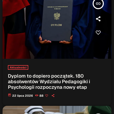
insert_link
Aktualności
Dyplom to dopiero początek. 180
absolwentów Wydziału Pedagogiki i
Psychologii rozpoczyna nowy etap
today
22 lipca 2026
88