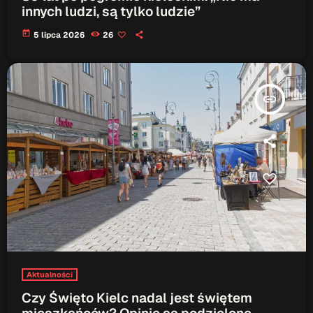
innych ludzi, są tylko ludzie”
today
5 lipca 2026
26
insert_link
Aktualności
Czy Święto Kielc nadal jest świętem