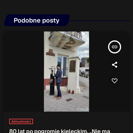
Podobne posty
insert_link
Aktualności
80 lat po pogromie kieleckim. „Nie ma