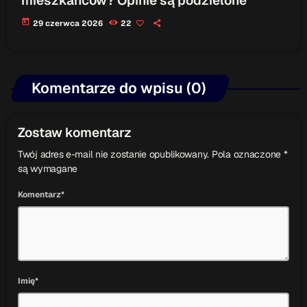
mieszkańców? Opinie są podzielone
today
29 czerwca 2026
22
Komentarze do wpisu (0)
Zostaw komentarz
Twój adres e-mail nie zostanie opublikowany. Pola oznaczone *
są wymagane
Komentarz*
Imię*