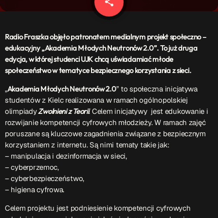
share
email
Patronat Medialny
Ramówka
O nas
keyboard_arrow_down
Radio Fraszka objęło patronatem medialnym projekt społeczno –
edukacyjny „Akademia Młodych Neutronów 2.0”. To już druga
EKIPA
Rekrutacja Fraszka
edycja, w której studenci UJK chcą uświadamiać młode
społeczeństwo w tematyce bezpiecznego korzystania z sieci.
Podcasty
„
Akademia Młodych Neutronów 2.0
” to społeczna inicjatywa
studentów z Kielc realizowana w ramach ogólnopolskiej
olimpiady
Zwolnieni z Teorii
. Celem inicjatywy jest edukowanie i
Przydatne linki
rozwijanie kompetencji cyfrowych młodzieży. W ramach zajęć
poruszane są kluczowe zagadnienia związane z bezpiecznym
Strona UJK
korzystaniem z internetu. Są nimi tematy takie jak:
Klub WSPAK
– manipulacja i dezinformacja w sieci,
Wirtualna Uczelnia
– cyberprzemoc,
Biuro Karier
– cyberbezpieczeństwo,
Punkt Interwencji Kryzysowej
– higiena cyfrowa.
Celem projektu jest podniesienie kompetencji cyfrowych