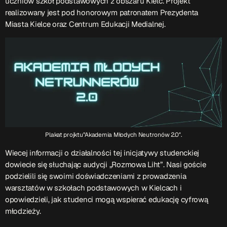
uczniów szkół podstawowych z obszaru Kielc. Projekt
ON AIR
realizowany jest pod honorowym patronatem Prezydenta
Miasta Kielce oraz Centrum Edukacji Medialnej.
Upcoming shows
TOP CHART
Plakat projktu”Akademia Młodych Neutronów 2.0″.
Wiecej informacji o działalności tej inicjatywy studenckiej
dowiecie się słuchając audycji „Rozmowa Liht”. Nasi goście
podzielili się swoimi doświadczeniami z prowadzenia
warsztatów w szkołach podstawowych w Kielcach i
opowiedzieli, jak studenci mogą wspierać edukację cyfrową
młodzieży.