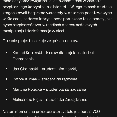
młodzieży oraz zwiększenie ich świadomości w zakresie
bezpiecznego korzystania z Internetu. W jego ramach studenci
Przydatne informacje
zorganizowali bezpłatne warsztaty w szkołach podstawowych
w Kielcach, podczas których będą poruszane takie tematy jak;
O nas
– jedyna w Kielcach studencka stacja radiowa.
cyberbezpieczeństwo w mediach społecznościowych,
Projekt ruszył w październiku 2015 roku z inicjatywy
manipulacja i dezinformacja w sieci.
kieleckich studentów
Czytaj.wiecej…
Obecnie projekt realizuje zespół studentów:
Konrad Kobierski – kierownik projektu, student
Patronat medialny Radia Fraszka
– regulamin, logotypy,
Zarządzania,
itp.
Czytaj więcej…
Jan Chojnacki – student Informatyki,
Patryk Klimak – student Zarządzania,
Wyszukaj
Martyna Rolecka – studentka Zarządzania,
Aleksandra Pięta – studentka Zarządzania.
search
Na ten moment na projekcie skorzystało już ponad 700