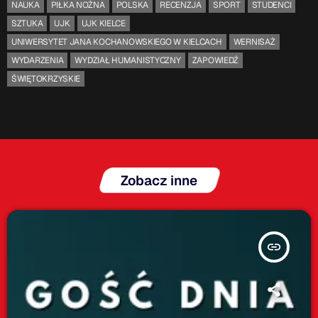
NAUKA
PIŁKA NOŻNA
POLSKA
RECENZJA
SPORT
STUDENCI
SZTUKA
UJK
UJK KIELCE
UNIWERSYTET JANA KOCHANOWSKIEGO W KIELCACH
WERNISAŻ
WYDARZENIA
WYDZIAŁ HUMANISTYCZNY
ZAPOWIEDŹ
ŚWIĘTOKRZYSKIE
Zobacz inne
insert_link