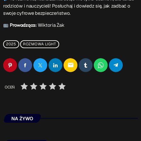
ON AIR
rodziców i nauczycieli! Posłuchaj i dowiedz się, jak zadbać o
swoje cyfrowe bezpieczeństwo.
Prowadząca:
Wiktoria Żak
Upcoming shows
2025
ROZMOWA LIGHT
TOP CHART
email
OCEŃ
NA ŻYWO