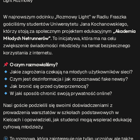
Light Rozmowy
Przydatne informacje
W najnowszym odcinku „Rozmowy Light” w Radiu Fraszka
gościliśmy studentów Uniwersytetu Jana Kochanowskiego,
O nas
– jedyna w Kielcach studencka stacja radiowa.
którzy stoją za społecznym projektem edukacyjnym
„Akademia
Projekt ruszył w październiku 2015 roku z inicjatywy
Młodych Netrunnerów”
. To inicjatywa, która ma na celu
kieleckich studentów
Czytaj.wiecej…
zwiększenie świadomości młodzieży na temat bezpiecznego
korzystania z internetu.
O czym rozmawialiśmy?
Patronat medialny Radia Fraszka
– regulamin, logotypy,
Jakie zagrożenia czekają na młodych użytkowników sieci?
itp.
Czytaj więcej…
Czym jest dezinformacja i jak rozpoznawać fake newsy?
Jak bronić się przed cyberprzemocą?
W jaki sposób chronić swoją prywatność online?
Wyszukaj
Nasi goście podzielili się swoimi doświadczeniami z
prowadzenia warsztatów w szkołach podstawowych w
Kielcach i opowiedzieli, jak studenci mogą wspierać edukację
search
cyfrową młodzieży.
To rozmowa, która zainteresuje nie tylko uczniów, ale także