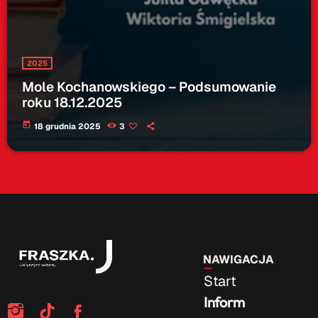
2025
Mole Kochanowskiego – Podsumowanie
roku 18.12.2025
today
18 grudnia 2025
3
NAWIGACJA
Start
Inform