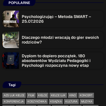
POPULARNE
Psychologizując – Metoda SMART –
25.07.2026
Dlaczego młodzi wracają do gier swoich
rodziców?
Dyplom to dopiero początek. 180
absolwentów Wydziału Pedagogiki i
Psychologii rozpoczyna nowy etap
Tagi
AZS UJK KIELCE
FILM
KIELCE
KIELCE UJK
KINO
KONCERT
KONFERENCJA
KOSZYKÓWKA
KSIĄŻKA
KULTURA
MUZYKA