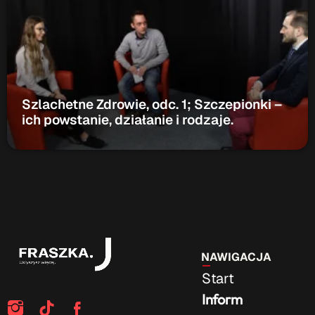
Patronat Medialny
Ramówka
O nas
keyboard_arrow_down
EKIPA
Rekrutacja Fraszka
Szlachetne Zdrowie, odc. 1; Szczepionki –
Podcasty
ich powstanie, działanie i rodzaje.
Przydatne linki
Strona UJK
Klub WSPAK
Wirtualna Uczelnia
Biuro Karier
NAWIGACJA
Punkt Interwencji Kryzysowej
Start
Inform