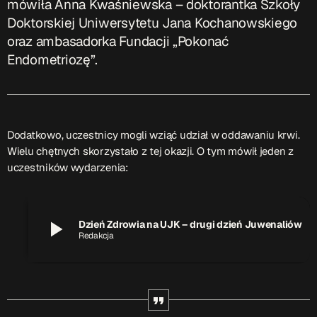
mówiła
Anna Kwaśniewska – doktorantka Szkoły
Doktorskiej Uniwersytetu Jana Kochanowskiego
oraz
ambasadorka Fundacji „Pokonać
Endometriozę”.
Dodatkowo, uczestnicy mogli wziąć udział w oddawaniu krwi.
Wielu chętnych skorzystało z tej okazji. O tym mówił jeden z
uczestników wydarzenia:
play_arrow
Dzień Zdrowia na UJK – drugi dzień Juwenaliów
Redakcja