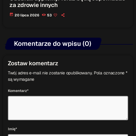
za zdrowie innych
today
20 lipca 2026
53
Komentarze do wpisu (0)
Zostaw komentarz
Twój adres e-mail nie zostanie opublikowany. Pola oznaczone *
są wymagane
Komentarz*
Imię*