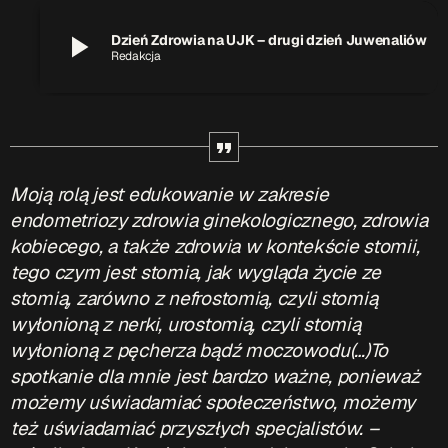
play_arrow
Dzień Zdrowia na UJK – drugi dzień Juwenaliów
Redakcja
Moją rolą jest edukowanie w zakresie
endometriozy zdrowia ginekologicznego, zdrowia
kobiecego,
a także zdrowia w kontekście stomii,
tego czym jest stomia, jak wygląda życie ze
stomią,
zarówno z nefrostomią, czyli stomią
wyłonioną z nerki, urostomią, czyli stomią
wyłonioną z pęcherza bądź moczowodu(…)
To
spotkanie dla mnie jest bardzo ważne, ponieważ
możemy uświadamiać społeczeństwo,
możemy
też uświadamiać przyszłych specjalistów.
–