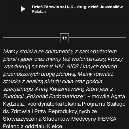
play_arrow
Dzień Zdrowia na UJK – drugi dzień Juwenaliów
Przydatne informacje
Redakcja
O nas
– jedyna w Kielcach studencka stacja radiowa.
Projekt ruszył w październiku 2015 roku z inicjatywy
kieleckich studentów
Czytaj.wiecej…
Mamy stoiska ze spirometrią, z samobadaniem
piersi i jąder oraz mamy też wolontariuszy, którzy
Patronat medialny Radia Fraszka
– regulamin, logotypy,
wyedukują na temat HIV, AIDS i innych chorób
itp.
Czytaj więcej…
przenoszonych drogą płciową. Mamy również
stoiska z analizą składu ciała oraz gościa
Wyszukaj
specjalnego, Annę Kwaśniewską, która jest z
Fundacji „Pokonać Endometriozę”. –
mówiła Agata
Kądziela, koordynatorka lokalna Programu Stałego
ds. Zdrowia i Praw Reprodukcyjnych ze
search
Stowarzyszenia Studentów Medycyny IFEMSA
Poland z oddziału Kielce.