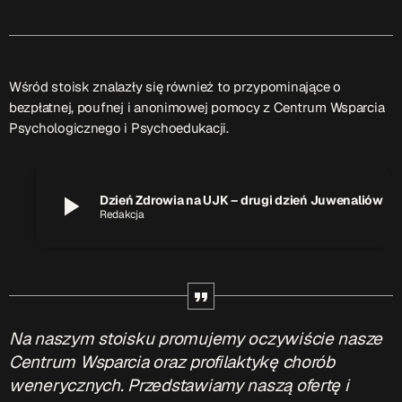
ON AIR
Upcoming shows
Wśród stoisk znalazły się również to przypominające o
bezpłatnej, poufnej i anonimowej pomocy z Centrum Wsparcia
Psychologicznego i Psychoedukacji.
TOP CHART
play_arrow
Dzień Zdrowia na UJK – drugi dzień Juwenaliów
Redakcja
Na naszym stoisku promujemy oczywiście nasze
Centrum Wsparcia oraz profilaktykę chorób
wenerycznych. Przedstawiamy naszą ofertę i