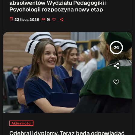
absolwentów Wydziału Pedagogiki i
Psychologii rozpoczyna nowy etap
today
22 lipca 2026
91
insert_link
Aktualności
Odebrali dyplomy. Teraz będą odpowiadać