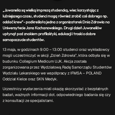
Patronat Medialny
Ramówka
„Juwanelia są wielką imprezą studencką, wiec korzystając z
luźniejszego czasu, studenci mogą również zrobić coś dobrego np.
O nas
keyboard_arrow_down
oddać krew”- podkreślała jedna z organizatorek Dnia Zdrowia na
EKIPA
Uniwersytecie Jana Kochanowskiego. Drugi dzień Juwaneliów
Rekrutacja Fraszka
upłynął pod znakiem profilaktyki, edukacji i troski o dobre
samopoczucie studentów.
Podcasty
13 maja, w godzinach 9:00 – 13:00 studenci oraz wykładowcy
mogli uczestniczyć w akcji „Dzień Zdrowia”, która odbyła się w
budunku Collegium Medicum UJK. Akcja została
Przydatne linki
zorganizowana przez Wydziałową Radę Samorządu Studentów
Wydziału Lekarskiego we współpracy z IFMSA – POLAND
Strona UJK
Oddział Kielce oraz SKN Medyk.
Klub WSPAK
Wirtualna Uczelnia
Uczestnicy wydarzenia mieli okazję skorzystać z bezpłatnych
Biuro Karier
badań, ważnych informacji dot. odpowiedniego badania się czy
Punkt Interwencji Kryzysowej
z konsultacji ze specjalistami.