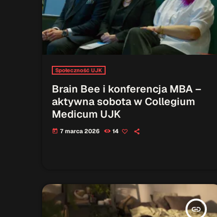
Społeczność UJK
Brain Bee i konferencja MBA –
aktywna sobota w Collegium
Medicum UJK
7 marca 2026
14
today
insert_link