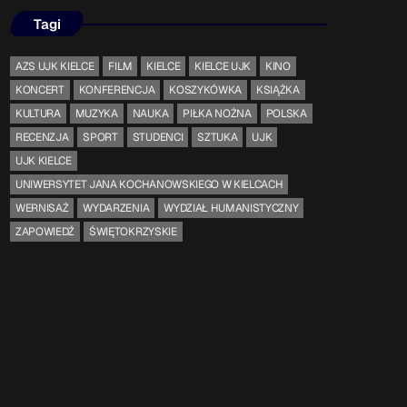
Tagi
Gdzie TymRazem?
AZS UJK KIELCE
FILM
KIELCE
KIELCE UJK
KINO
17:00 - 17:05
KONCERT
KONFERENCJA
KOSZYKÓWKA
KSIĄŻKA
KULTURA
MUZYKA
NAUKA
PIŁKA NOŻNA
POLSKA
RECENZJA
SPORT
STUDENCI
SZTUKA
UJK
Serwis Informacyjny
UJK KIELCE
18:00 - 18:05
UNIWERSYTET JANA KOCHANOWSKIEGO W KIELCACH
WERNISAŻ
WYDARZENIA
WYDZIAŁ HUMANISTYCZNY
ZAPOWIEDŹ
ŚWIĘTOKRZYSKIE
TOP CHART