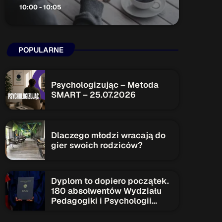
10:00 - 10:05
ON AIR
POPULARNE
Psychologizując – Metoda
SMART – 25.07.2026
Audycja
Serwis Informacyjny
10:00 - 10:05
Dlaczego młodzi wracają do
gier swoich rodziców?
Upcoming shows
Dyplom to dopiero początek.
180 absolwentów Wydziału
Pedagogiki i Psychologii
Serwis Informacyjny
rozpoczyna nowy etap
14:00 - 14:05