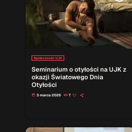
Społeczność UJK
Seminarium o otyłości na UJK z
okazji Światowego Dnia
Otyłości
3 marca 2026
7
today