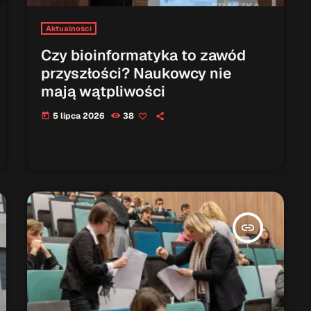
Aktualności
Czy bioinformatyka to zawód
przyszłości? Naukowcy nie
mają wątpliwości
5 lipca 2026
38
today
insert_link