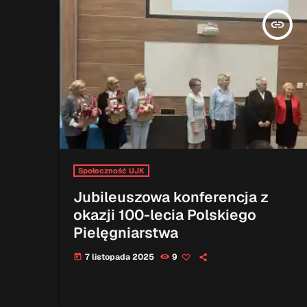
insert_link
Społeczność UJK
Jubileuszowa konferencja z
okazji 100-lecia Polskiego
Pielęgniarstwa
7 listopada 2025
9
today