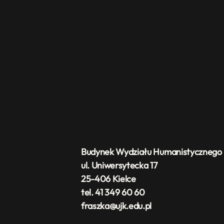
Budynek Wydziału Humanistycznego
ul. Uniwersytecka 17
25-406 Kielce
tel. 41 349 60 60
fraszka@ujk.edu.pl