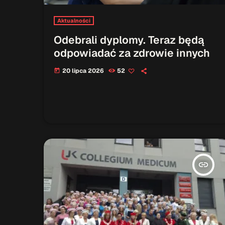
Aktualności
Odebrali dyplomy. Teraz będą
odpowiadać za zdrowie innych
20 lipca 2026
52
today
insert_link