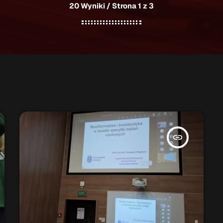
20 Wyniki / Strona 1 z 3
insert_link