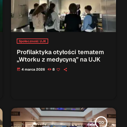
Społeczność UJK
Profilaktyka otyłości tematem
„Wtorku z medycyną” na UJK
4 marca 2026
8
today
insert_link