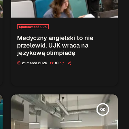
Społeczność UJK
Medyczny angielski to nie
przelewki. UJK wraca na
językową olimpiadę
21 marca 2026
10
today
insert_link