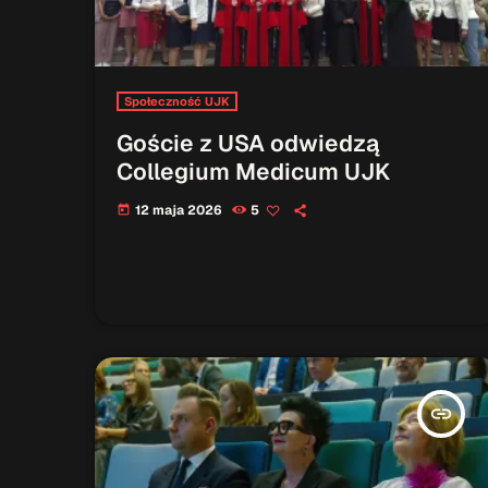
Społeczność UJK
Goście z USA odwiedzą
Collegium Medicum UJK
12 maja 2026
5
today
insert_link