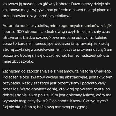
ON AIR
zauważa ją nawet sam główny bohater. Dużo rzeczy dzieje się
za sprawą magii, wpływa ona pośrednio nawet na styl pisania i
przedstawiania wydarzeń czytelnikowi.
Upcoming shows
Autor nie nudzi czytelnika, mimo ogromnych rozmiarów książki
i ponad 600 stronom. Jednak uwaga czytelnika jest cały czas
utrzymana, bardzo szczegółowe mroczne opisy oraz kolejne
coraz to bardziej interesujące wydarzenia sprawiają, że każdą
TOP CHART
stronę czyta się z zaciekawieniem i czystą przyjemnością. Sam
początek trochę mi się dłużył, jednak koniec nadszedł jak dla
mnie zbyt szybko.
Zachęcam do zapoznania się z niesamowitą historią Charliego.
Połączenie obu światów wydaje się abstrakcyjne, jednak w tym
przypadku każdy szczegół jest przemyślany i podyktowany
przez los. Warto dowiedzieć się, kto w tej opowieści został po
dobrej stronie, a kto po złej. Kim jest obiecany Książę, który ma
wybawić magiczny świat? O co chodzi Katowi Skrzydlatych?
Daj się skusić na tę baśniową mroczną przygodę!