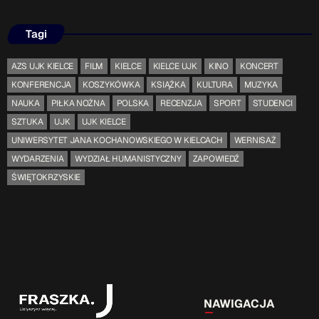
Tagi
AZS UJK KIELCE
FILM
KIELCE
KIELCE UJK
KINO
KONCERT
KONFERENCJA
KOSZYKÓWKA
KSIĄŻKA
KULTURA
MUZYKA
NAUKA
PIŁKA NOŻNA
POLSKA
RECENZJA
SPORT
STUDENCI
SZTUKA
UJK
UJK KIELCE
UNIWERSYTET JANA KOCHANOWSKIEGO W KIELCACH
WERNISAŻ
WYDARZENIA
WYDZIAŁ HUMANISTYCZNY
ZAPOWIEDŹ
ŚWIĘTOKRZYSKIE
NAWIGACJA