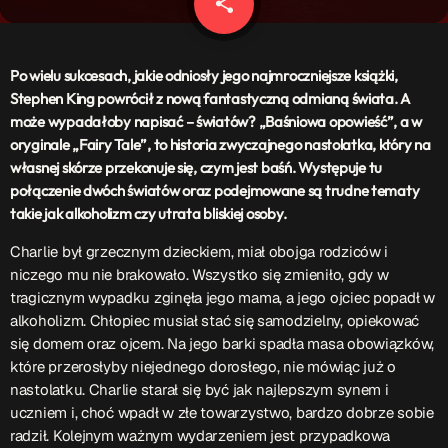
share
email
Patronat Medialny
Ramówka
O nas
keyboard_arrow_down
Po wielu sukcesach, jakie odniosły jego najmroczniejsze książki,
Stephen King powrócił z nową fantastyczną odmianą świata. A
EKIPA
Rekrutacja Fraszka
może wypadałoby napisać – światów? „Baśniowa opowieść”, a w
oryginale „Fairy Tale”, to historia zwyczajnego nastolatka, który na
Podcasty
własnej skórze przekonuje się, czym jest baśń. Występuje tu
połączenie dwóch światów oraz podejmowane są trudne tematy
takie jak alkoholizm czy utrata bliskiej osoby.
Przydatne linki
Charlie był grzecznym dzieckiem, miał obojga rodziców i
niczego mu nie brakowało. Wszystko się zmieniło, gdy w
Strona UJK
tragicznym wypadku zginęła jego mama, a jego ojciec popadł w
Klub WSPAK
alkoholizm. Chłopiec musiał stać się samodzielny, opiekować
Wirtualna Uczelnia
się domem oraz ojcem. Na jego barki spadła masa obowiązków,
Biuro Karier
które przerosłyby niejednego dorosłego, nie mówiąc już o
Punkt Interwencji Kryzysowej
nastolatku. Charlie starał się być jak najlepszym synem i
uczniem i, choć wpadł w złe towarzystwo, bardzo dobrze sobie
radził. Kolejnym ważnym wydarzeniem jest przypadkowa