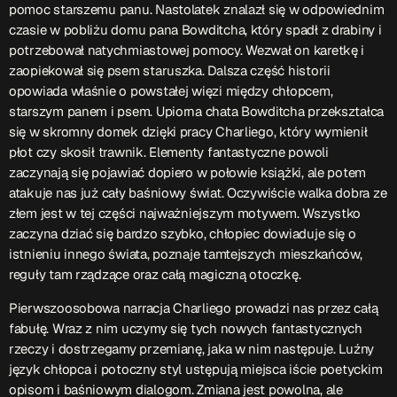
pomoc starszemu panu. Nastolatek znalazł się w odpowiednim
czasie w pobliżu domu pana Bowditcha, który spadł z drabiny i
Przydatne informacje
potrzebował natychmiastowej pomocy. Wezwał on karetkę i
zaopiekował się psem staruszka. Dalsza część historii
O nas
– jedyna w Kielcach studencka stacja radiowa.
opowiada właśnie o powstałej więzi między chłopcem,
Projekt ruszył w październiku 2015 roku z inicjatywy
starszym panem i psem. Upiorna chata Bowditcha przekształca
kieleckich studentów
Czytaj.wiecej…
się w skromny domek dzięki pracy Charliego, który wymienił
płot czy skosił trawnik. Elementy fantastyczne powoli
zaczynają się pojawiać dopiero w połowie książki, ale potem
Patronat medialny Radia Fraszka
– regulamin, logotypy,
atakuje nas już cały baśniowy świat. Oczywiście walka dobra ze
itp.
Czytaj więcej…
złem jest w tej części najważniejszym motywem. Wszystko
zaczyna dziać się bardzo szybko, chłopiec dowiaduje się o
istnieniu innego świata, poznaje tamtejszych mieszkańców,
Wyszukaj
reguły tam rządzące oraz całą magiczną otoczkę.
Pierwszoosobowa narracja Charliego prowadzi nas przez całą
fabułę. Wraz z nim uczymy się tych nowych fantastycznych
search
rzeczy i dostrzegamy przemianę, jaka w nim następuje. Luźny
język chłopca i potoczny styl ustępują miejsca iście poetyckim
opisom i baśniowym dialogom. Zmiana jest powolna, ale