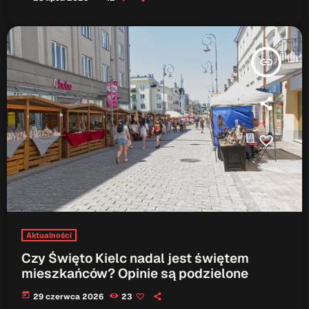
insert_link
Aktualności
Czy Święto Kielc nadal jest świętem
mieszkańców? Opinie są podzielone
today
29 czerwca 2026
23