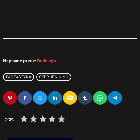
Napisane przez:
Redakcja
FANTASTYKA
STEPHEN KING
email
OCEŃ