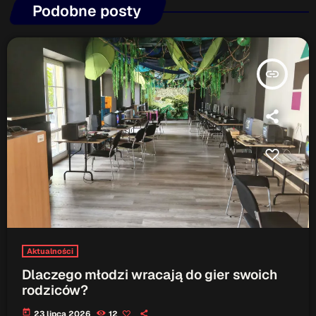
Podobne posty
insert_link
Aktualności
Dlaczego młodzi wracają do gier swoich
rodziców?
today
23 lipca 2026
12