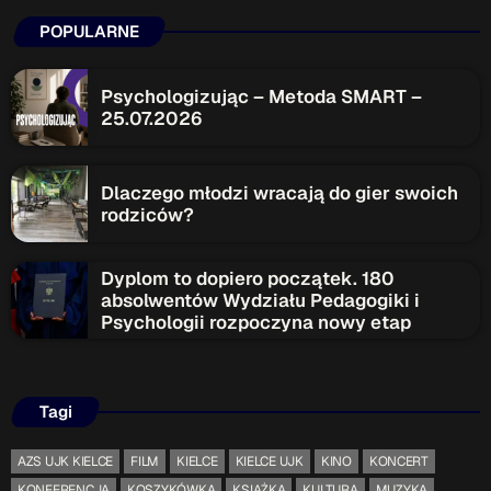
POPULARNE
Psychologizując – Metoda SMART –
25.07.2026
Dlaczego młodzi wracają do gier swoich
rodziców?
Dyplom to dopiero początek. 180
absolwentów Wydziału Pedagogiki i
Psychologii rozpoczyna nowy etap
Tagi
AZS UJK KIELCE
FILM
KIELCE
KIELCE UJK
KINO
KONCERT
KONFERENCJA
KOSZYKÓWKA
KSIĄŻKA
KULTURA
MUZYKA