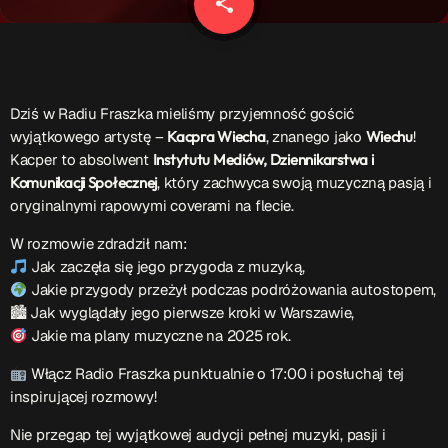
share
email
Patronat Medialny
Ramówka
O nas
keyboard_arrow_down
EKIPA
Rekrutacja Fraszka
Dziś w Radiu Fraszka mieliśmy przyjemność gościć
wyjątkowego artystę –
Kacpra Wiecha
, znanego jako
Wiechu
!
Kacper to absolwent
Instytutu Mediów, Dziennikarstwa i
Podcasty
Komunikacji Społecznej
, który zachwyca swoją muzyczną pasją i
oryginalnymi rapowymi coverami na flecie.
W rozmowie zdradził nam:
Przydatne linki
Jak zaczęła się jego przygoda z muzyką,
Jakie przygody przeżył podczas podróżowania autostopem,
Strona UJK
🏙 Jak wyglądały jego pierwsze kroki w Warszawie,
Klub WSPAK
Jakie ma plany muzyczne na 2025 rok.
Wirtualna Uczelnia
Biuro Karier
Włącz Radio Fraszka punktualnie o 17:00 i posłuchaj tej
Punkt Interwencji Kryzysowej
inspirującej rozmowy!
Nie przegap tej wyjątkowej audycji pełnej muzyki, pasji i