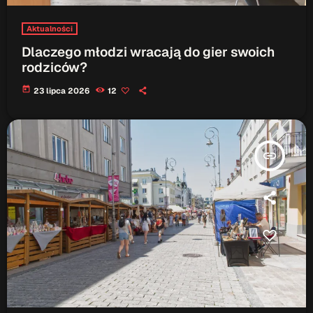
Aktualności
Serwis Informacyjny
19:00 - 19:05
Dlaczego młodzi wracają do gier swoich
rodziców?
today
23 lipca 2026
12
Serwis Informacyjny
10:00 - 10:05
insert_link
TOP CHART