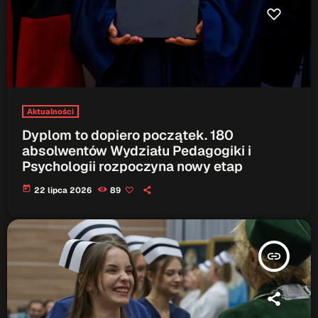
Aktualności
Dyplom to dopiero początek. 180
absolwentów Wydziału Pedagogiki i
Psychologii rozpoczyna nowy etap
today
22 lipca 2026
89
insert_link