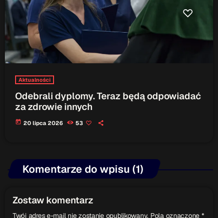
Aktualności
Odebrali dyplomy. Teraz będą odpowiadać
za zdrowie innych
today
20 lipca 2026
53
Komentarze do wpisu (1)
Zostaw komentarz
Twój adres e-mail nie zostanie opublikowany. Pola oznaczone *