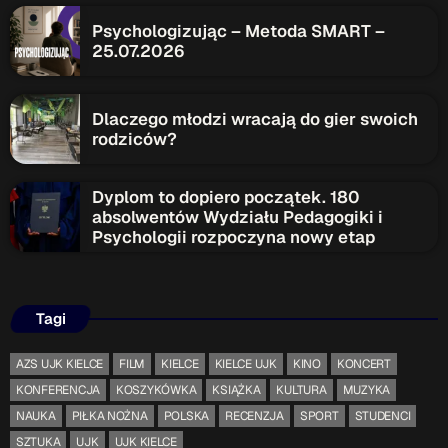
Psychologizując – Metoda SMART –
25.07.2026
Dlaczego młodzi wracają do gier swoich
rodziców?
Dyplom to dopiero początek. 180
absolwentów Wydziału Pedagogiki i
Psychologii rozpoczyna nowy etap
Tagi
AZS UJK KIELCE
FILM
KIELCE
KIELCE UJK
KINO
KONCERT
KONFERENCJA
KOSZYKÓWKA
KSIĄŻKA
KULTURA
MUZYKA
NAUKA
PIŁKA NOŻNA
POLSKA
RECENZJA
SPORT
STUDENCI
SZTUKA
UJK
UJK KIELCE