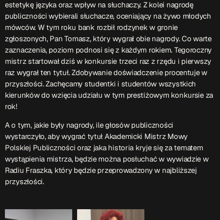
ON AIR
estetykę języka oraz wpływ na słuchaczy. Z kolei nagrodę
publiczności wybierali słuchacze, oceniający na żywo młodych
mówców. W tym roku bank rozbił rodzynek w gronie
zgłoszonych, Pan Tomasz, który wygrał obie nagrody. Co warte
Upcoming shows
zaznaczenia, poziom podnosi się z każdym rokiem. Tegoroczny
mistrz startował dziś w konkursie trzeci raz z rzędu i pierwszy
raz wygrał ten tytuł. Zdobywanie doświadczenie procentuje w
przyszłości. Zachęcamy studentki i studentów wszystkich
TOP CHART
kierunków do wzięcia udziału w tym prestiżowym konkursie za
rok!
A o tym, jakie były nagrody, ile głosów publiczności
wystarczyło, aby wygrać tytuł Akademicki Mistrz Mowy
Polskiej Publiczności oraz jaka historia kryje się za tematem
wystąpienia mistrza, będzie można posłuchać w wywiadzie w
Radiu Fraszka, który będzie przeprowadzony w najbliższej
przyszłości.