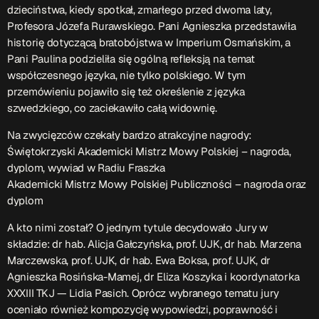
dzieciństwa, kiedy spotkał, zmarłego przed dwoma laty,
Profesora Józefa Rurawskiego. Pani Agnieszka przedstawiła
Przydatne informacje
historię dotyczącą bratobójstwa w Imperium Osmańskim, a
Pani Paulina podzieliła się ogólną refleksją na temat
O nas
– jedyna w Kielcach studencka stacja radiowa.
współczesnego języka, nie tylko polskiego. W tym
Projekt ruszył w październiku 2015 roku z inicjatywy
przemówieniu pojawiło się też określenie z języka
kieleckich studentów
Czytaj.wiecej…
szwedzkiego, co zaciekawiło całą widownię.
Na zwycięzców czekały bardzo atrakcyjne nagrody:
Świętokrzyski Akademicki Mistrz Mowy Polskiej – nagroda,
Patronat medialny Radia Fraszka
– regulamin, logotypy,
dyplom, wywiad w Radiu Fraszka
itp.
Czytaj więcej…
Akademicki Mistrz Mowy Polskiej Publiczności – nagroda oraz
dyplom
Wyszukaj
A kto nimi został? O jednym tytule decydowało Jury w
składzie: dr hab. Alicja Gałczyńska, prof. UJK, dr hab. Marzena
Marczewska, prof. UJK, dr hab. Ewa Boksa, prof. UJK, dr
search
Agnieszka Rosińska-Mamej, dr Eliza Koszyka i koordynatorka
XXXIII TKJ — Lidia Pasich. Oprócz wybranego tematu jury
oceniało również kompozycję wypowiedzi, poprawność i