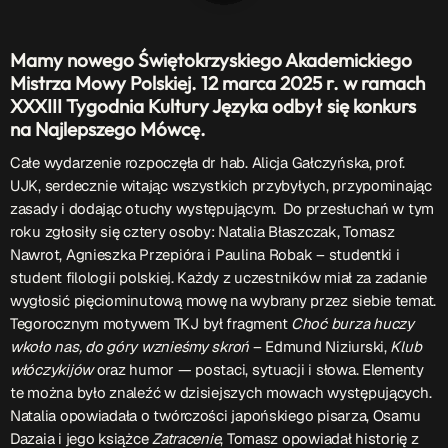
Patronat Medialny
Ramówka
Mamy nowego Świętokrzyskiego Akademickiego
O nas
keyboard_arrow_down
Mistrza Mowy Polskiej. 12 marca 2025 r. w ramach
XXXIII Tygodnia Kultury Języka odbył się konkurs
EKIPA
Rekrutacja Fraszka
na Najlepszego Mówcę.
Podcasty
Całe wydarzenie rozpoczęła dr hab. Alicja Gałczyńska, prof.
UJK, serdecznie witając wszystkich przybyłych, przypominając
zasady i dodając otuchy występującym. Do przesłuchań w tym
roku zgłosiły się cztery osoby: Natalia Błaszczak, Tomasz
Przydatne linki
Nawrot, Agnieszka Przepióra i Paulina Robak – studentki i
student filologii polskiej. Każdy z uczestników miał za zadanie
Strona UJK
wygłosić pięciominutową mowę na wybrany przez siebie temat.
Klub WSPAK
Tegorocznym motywem TKJ był fragment
Choć burza huczy
Wirtualna Uczelnia
wkoło nas, do góry wznieśmy skroń
– Edmund Niziurski,
Klub
Biuro Karier
włóczykijów
oraz humor — postaci, sytuacji i słowa. Elementy
Punkt Interwencji Kryzysowej
te można było znaleźć w dzisiejszych mowach występujących.
Natalia opowiadała o twórczości japońskiego pisarza, Osamu
Dazaia i jego książce
Zatracenie
, Tomasz opowiadał historię z