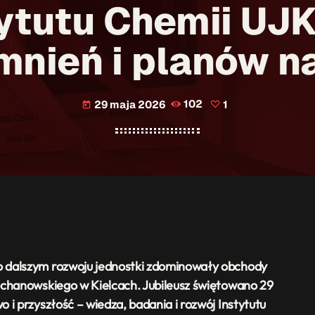
tytutu Chemii UJK
nień i planów n
29 maja 2026
102
1
today
o dalszym rozwoju jednostki zdominowały obchody
ochanowskiego w Kielcach. Jubileusz świętowano 29
 i przyszłość – wiedza, badania i rozwój Instytutu