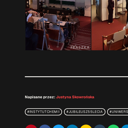
Napisane przez:
Justyna Skowrońska
#INSTYTUTCHEMII
#JUBILEUSZ55LECIA
#UNIWER