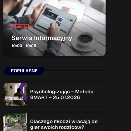
ON AIR
Audycja
Serwis Informacyjny
10:00 - 10:05
Audycja
Serwis Informacyjny
POPULARNE
10:00 - 10:05
Psychologizując – Metoda
SMART – 25.07.2026
Upcoming shows
Serwis Informacyjny
Dlaczego młodzi wracają do
14:00 - 14:05
gier swoich rodziców?