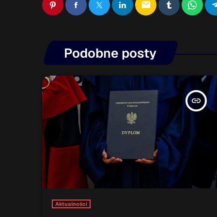
email
Podobne posty
insert_link
Aktualności