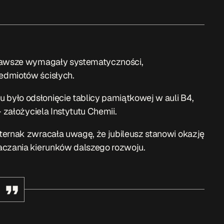
 zawsze wymagały systematyczności,
edmiotów ścisłych.
było odsłonięcie tablicy pamiątkowej w auli B4,
 założyciela Instytutu Chemii.
ternak zwracała uwagę, że jubileusz stanowi okazję
aczania kierunków dalszego rozwoju.