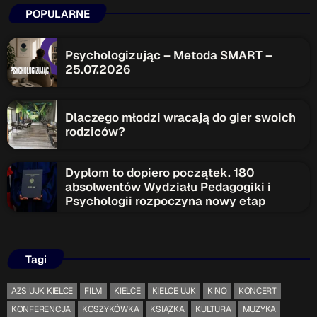
POPULARNE
Psychologizując – Metoda SMART –
25.07.2026
Dlaczego młodzi wracają do gier swoich
rodziców?
Dyplom to dopiero początek. 180
absolwentów Wydziału Pedagogiki i
Psychologii rozpoczyna nowy etap
Tagi
AZS UJK KIELCE
FILM
KIELCE
KIELCE UJK
KINO
KONCERT
KONFERENCJA
KOSZYKÓWKA
KSIĄŻKA
KULTURA
MUZYKA