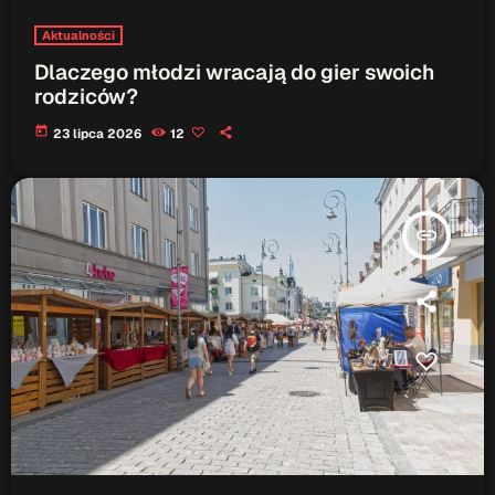
Aktualności
Dlaczego młodzi wracają do gier swoich
rodziców?
today
23 lipca 2026
12
insert_link