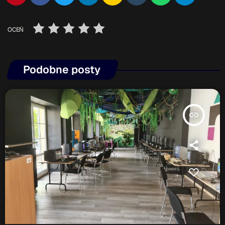
OCEŃ
Podobne posty
insert_link