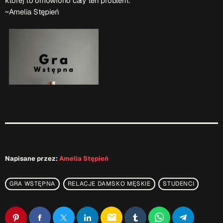
której to omówiono cały ten problem.
~Amelia Stępień
Napisane przez:
Amelia Stępień
GRA WSTĘPNA
RELACJE DAMSKO MĘSKIE
STUDENCI
email