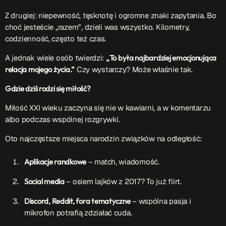
Z drugiej: niepewność, tęsknotę i ogromne znaki zapytania. Bo
Przydatne informacje
choć jesteście „razem”, dzieli was wszystko. Kilometry,
codzienność, często też czas.
O nas
– jedyna w Kielcach studencka stacja radiowa.
Projekt ruszył w październiku 2015 roku z inicjatywy
A jednak wiele osób twierdzi:
„To była najbardziej emocjonująca
kieleckich studentów
Czytaj.wiecej…
relacja mojego życia.”
Czy wystarczy? Może właśnie tak.
Gdzie dziś rodzi się miłość?
Miłość XXI wieku zaczyna się nie w kawiarni, a w komentarzu
Patronat medialny Radia Fraszka
– regulamin, logotypy,
albo podczas wspólnej rozgrywki.
itp.
Czytaj więcej…
Oto najczęstsze miejsca narodzin związków na odległość:
Wyszukaj
Aplikacje randkowe
– match, wiadomość.
Social media
– osiem lajków z 2017? To już flirt.
search
Discord, Reddit, fora tematyczne
– wspólna pasja i
mikrofon potrafią zdziałać cuda.