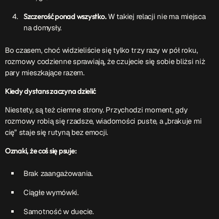
Szczerość ponad wszystko.
W takiej relacji nie ma miejsca
Serwis Informacyjny
na domysły.
18:00 - 18:05
Bo czasem, choć widzieliście się tylko trzy razy w pół roku,
rozmowy codzienne sprawiają, że czujecie się sobie bliżsi niż
Serwis Informacyjny
pary mieszkające razem.
19:00 - 19:05
Kiedy dystans zaczyna dzielić
Niestety, są też ciemne strony. Przychodzi moment, gdy
rozmowy robią się rzadsze, wiadomości puste, a „brakuje mi
TOP CHART
cię” staje się rutyną bez emocji.
Oznaki, że coś się psuje:
Brak zaangażowania.
Ciągłe wymówki.
Samotność w duecie.