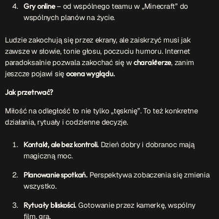
ON AIR
Gry online
– od wspólnego teamu w „Minecraft” do
wspólnych planów na życie.
Ludzie zakochują się przez ekrany, ale zaiskrzyć musi jak
zawsze w słowie, tonie głosu, poczuciu humoru. Internet
paradoksalnie pozwala zakochać się w
charakterze
, zanim
jeszcze pojawi się
ocena wyglądu.
Jak przetrwać?
Audycja
Serwis Informacyjny
Miłość na odległość to nie tylko „tęsknię”. To też konkretne
działania, rytuały i codzienne decyzje.
10:00 - 10:05
Kontakt, ale bez kontroli.
Dzień dobry i dobranoc mają
magiczną moc.
Upcoming shows
Planowanie spotkań.
Perspektywa zobaczenia się zmienia
wszystko.
Serwis Informacyjny
Rytuały bliskości.
Gotowanie przez kamerkę, wspólny
14:00 - 14:05
film, gra.