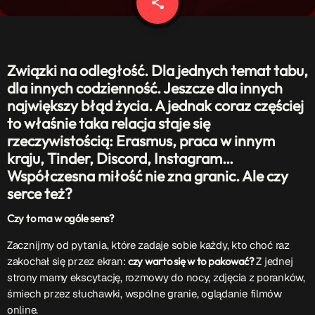
share
email
Patronat Medialny
Ramówka
O nas
keyboard_arrow_down
Związki na odległość. Dla jednych temat tabu,
EKIPA
Rekrutacja Fraszka
dla innych codzienność. Jeszcze dla innych
największy błąd życia. A jednak coraz częściej
Podcasty
to właśnie taka relacja staje się
rzeczywistością: Erasmus, praca w innym
kraju, Tinder, Discord, Instagram…
Współczesna miłość nie zna granic. Ale czy
Przydatne linki
serce też?
Strona UJK
Czy to ma w ogóle sens?
Klub WSPAK
Wirtualna Uczelnia
Zacznijmy od pytania, które zadaje sobie każdy, kto choć raz
Biuro Karier
zakochał się przez ekran:
czy warto się w to pakować?
Z jednej
Punkt Interwencji Kryzysowej
strony mamy ekscytację, rozmowy do nocy, zdjęcia z poranków,
śmiech przez słuchawki, wspólne granie, oglądanie filmów
online.