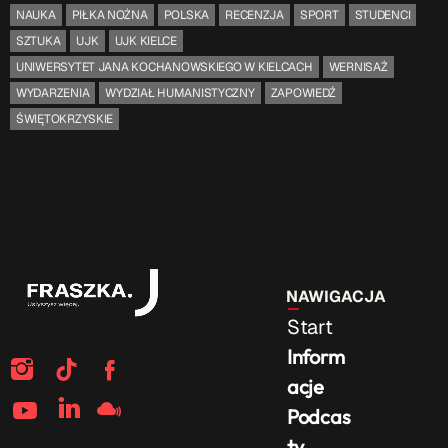
NAUKA
PIŁKA NOŻNA
POLSKA
RECENZJA
SPORT
STUDENCI
SZTUKA
UJK
UJK KIELCE
UNIWERSYTET JANA KOCHANOWSKIEGO W KIELCACH
WERNISAŻ
WYDARZENIA
WYDZIAŁ HUMANISTYCZNY
ZAPOWIEDŹ
ŚWIĘTOKRZYSKIE
NAWIGACJA
Start
Inform
acje
Podcas
ty