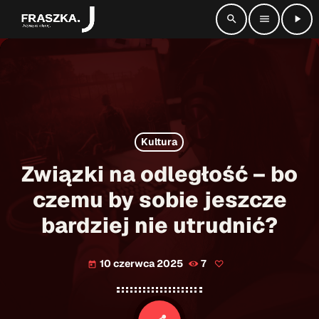
search
menu
play_arrow
close
radio_button_checked
SŁUCHAJ NA ŻYWO
Kultura
play_arrow
Radio Fraszka
Związki na odległość – bo
czemu by sobie jeszcze
bardziej nie utrudnić?
Strona główna
Informacje
keyboard_arrow_down
10 czerwca 2025
7
today
Aktualności
Kontakt
keyboard_arrow_down