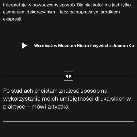
interpretuje w nowoczesny sposób. Dla niej kolor nie jest tylko
Przydatne informacje
elementem dekoracyjnym – lecz pełnoprawnym środkiem
ekspresji.
O nas
– jedyna w Kielcach studencka stacja radiowa.
Projekt ruszył w październiku 2015 roku z inicjatywy
kieleckich studentów
Czytaj.wiecej…
play_arrow
Wernisaż w Muzeum Historii wywiad z Joanna Kurki
Patronat medialny Radia Fraszka
– regulamin, logotypy,
itp.
Czytaj więcej…
Po studiach chciałam znaleść sposób na
Wyszukaj
wykorzystanie moich umiejętności drukarskich w
praktyce – mówi artystka.
search