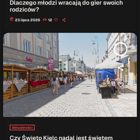
Dlaczego młodzi wracają do gier swoich
rodziców?
today
23 lipca 2026
12
insert_link
Aktualności
Czy Święto Kielc nadal jest świętem