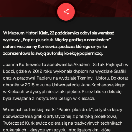
Patronat Medialny
Ramówka
share
email
O nas
keyboard_arrow_down
EKIPA
W Muzeum Historii Kielc, 22 października odbył się wernisaż
Rekrutacja Fraszka
wystawy „Papier plus druk. Między grafiką a rzemiosłem”
autorstwa Joanny Kurkiewicz, podczas którego artystka
Podcasty
zaprezentowała swoją autorską kolekcję papierniczą.
Joanna Kurkiewicz to absolwentka Akademii Sztuk Pięknych w
Łodzi, gdzie w 2012 roku wykonała dyplom na wydziale Grafiki
Przydatne linki
oraz w pracowni Papieru na wydziale Tkaniny i Ubioru. Doktorat
obroniła w 2018 roku na Uniwersytecie Jana Kochanowskiego
Strona UJK
w Kielcach w dyscyplinie sztuki piękne. Przez blisko dekadę
Klub WSPAK
była związana z Instytutem Design w Kielcach.
Wirtualna Uczelnia
Biuro Karier
W ramach autorskiej marki ”Papier plus druk”, artystka łączy
Punkt Interwencji Kryzysowej
doświadczenia grafiki artystycznej z praktyką projektową.
Twórczość Kurkiewicz opiera się na tradycyjnych technikach
drukarskich i klasycznym szyciu introligatorskim, które