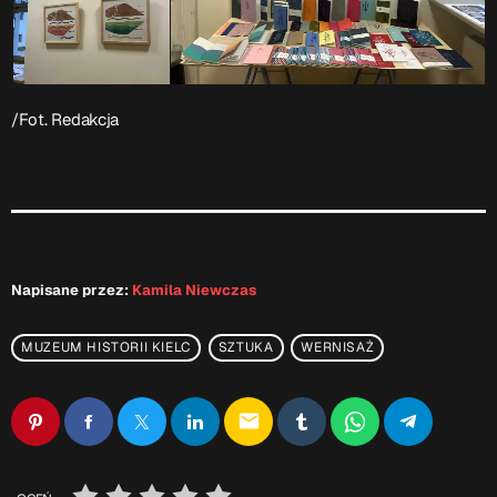
/Fot. Redakcja
Napisane przez:
Kamila Niewczas
MUZEUM HISTORII KIELC
SZTUKA
WERNISAŻ
email