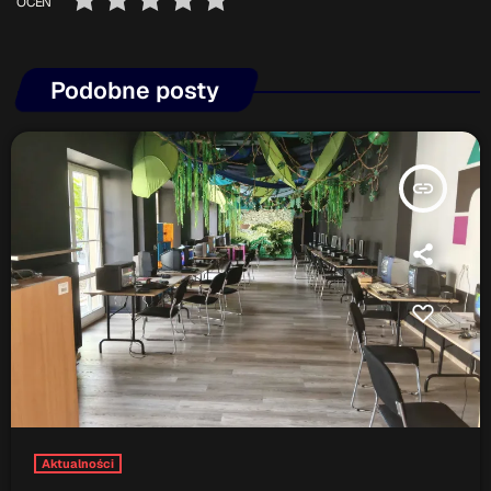
OCEŃ
Podobne posty
insert_link
Aktualności