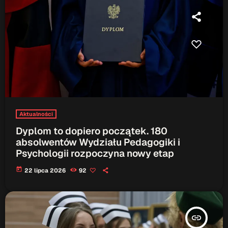
Aktualności
Dyplom to dopiero początek. 180
absolwentów Wydziału Pedagogiki i
Psychologii rozpoczyna nowy etap
today
22 lipca 2026
92
insert_link