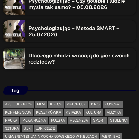
Psychologizujac – Czy golebie i ludzie
mysla tak samo? – 08.08.2026
Psychologizując – Metoda SMART –
25.07.2026
Dlaczego młodzi wracają do gier swoich
rodziców?
Tagi
AZS UJK KIELCE
FILM
KIELCE
KIELCE UJK
KINO
KONCERT
KONFERENCJA
KOSZYKÓWKA
KSIĄŻKA
KULTURA
MUZYKA
NAUKA
PIŁKA NOŻNA
POLSKA
RECENZJA
SPORT
STUDENCI
SZTUKA
UJK
UJK KIELCE
UNIWERSYTET JANA KOCHANOWSKIEGO W KIELCACH
WERNISAŻ