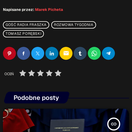
Napisane przez:
Marek Picheta
GOŚĆ RADIA FRASZKA
ROZMOWA TYGODNIA
TOMASZ PORĘBSKI
email
OCEŃ
Podobne posty
insert_link