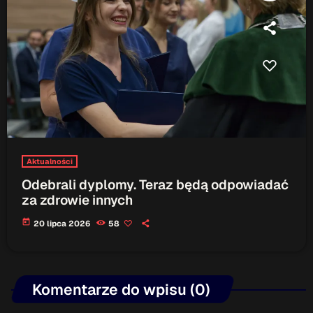
Aktualności
Odebrali dyplomy. Teraz będą odpowiadać
za zdrowie innych
today
20 lipca 2026
58
Komentarze do wpisu (0)