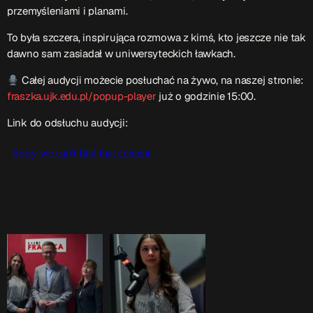
przemyśleniami i planami.
Przydatne informacje
To była szczera, inspirująca rozmowa z kimś, kto jeszcze nie tak
dawno sam zasiadał w uniwersyteckich ławkach.
O nas
– jedyna w Kielcach studencka stacja radiowa.
Projekt ruszył w październiku 2015 roku z inicjatywy
Całej audycji możecie posłuchać na żywo, na naszej stronie:
kieleckich studentów
Czytaj.wiecej…
fraszka.ujk.edu.pl/popup-player
już o godzinie 15:00.
Link do odsłuchu audycji:
Patronat medialny Radia Fraszka
– regulamin, logotypy,
itp.
Czytaj więcej…
Wyszukaj
search