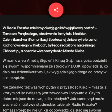
Patronat Medialny
Ramówka
share
email
O nas
keyboard_arrow_down
EKIPA
W Radiu Fraszka mieliśmy okazję gościć wyjątkową postać –
Rekrutacja Fraszka
Tomasza Porębskiego, absolwenta Instytutu Mediów,
Dziennikarstwa i Komunikacji Społecznej Uniwersytetu Jana
Podcasty
Kochanowskiego w Kielcach, byłego redaktora naczelnego
CKsport.pl, a obecnie wiceprezydenta Miasta Kielce.
W rozmowie z Amelią Stępień i Kingą Głąb nasz gość podzielił
Przydatne linki
się swoimi wspomnieniami ze studiów na UJK, opowiedział, co
dało mu dziennikarstwo i jak wyglądała jego droga do pracy w
Strona UJK
samorządzie.
Klub WSPAK
Wirtualna Uczelnia
Nie zabrakło też ważnych pytań o przyszłość Kielc – miasta, z
Biuro Karier
którym od lat związany jest zawodowo i prywatnie. Czy to
Punkt Interwencji Kryzysowej
dobre miejsce do rozwoju dla młodych? Jak samorząd może
wspierać inicjatywy studenckie, takie jak Radio Fraszka?
Tomasz Porębski nie unikał odpowiedzi, dzieląc się swoimi