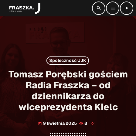
search
menu
play_arrow
close
radio_button_checked
SŁUCHAJ NA ŻYWO
Społeczność UJK
play_arrow
Radio Fraszka
Tomasz Porębski gościem
Radia Fraszka – od
dziennikarza do
Strona główna
wiceprezydenta Kielc
Informacje
keyboard_arrow_down
9 kwietnia 2025
8
today
Aktualności
Kontakt
keyboard_arrow_down