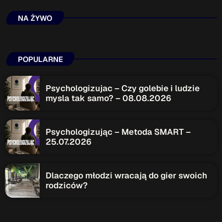
NA ŻYWO
Przydatne informacje
O nas
– jedyna w Kielcach studencka stacja radiowa.
Projekt ruszył w październiku 2015 roku z inicjatywy
POPULARNE
kieleckich studentów
Czytaj.wiecej…
Psychologizujac – Czy golebie i ludzie
mysla tak samo? – 08.08.2026
Patronat medialny Radia Fraszka
– regulamin, logotypy,
itp.
Czytaj więcej…
Psychologizując – Metoda SMART –
25.07.2026
Wyszukaj
Dlaczego młodzi wracają do gier swoich
rodziców?
search