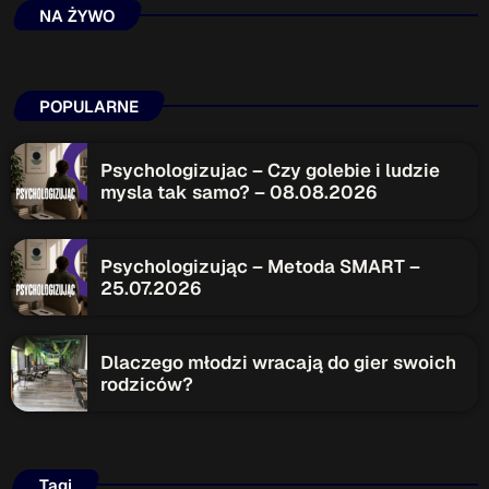
NA ŻYWO
Przydatne informacje
O nas
– jedyna w Kielcach studencka stacja radiowa.
POPULARNE
Projekt ruszył w październiku 2015 roku z inicjatywy
kieleckich studentów
Czytaj.wiecej…
Psychologizujac – Czy golebie i ludzie
mysla tak samo? – 08.08.2026
Patronat medialny Radia Fraszka
– regulamin, logotypy,
itp.
Czytaj więcej…
Psychologizując – Metoda SMART –
25.07.2026
Wyszukaj
Dlaczego młodzi wracają do gier swoich
rodziców?
search
Tagi