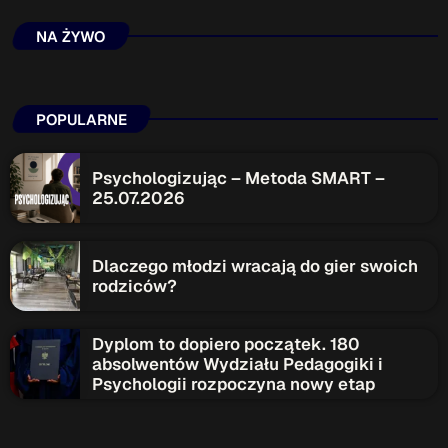
NA ŻYWO
Przydatne informacje
O nas
– jedyna w Kielcach studencka stacja radiowa.
Projekt ruszył w październiku 2015 roku z inicjatywy
POPULARNE
kieleckich studentów
Czytaj.wiecej…
Psychologizując – Metoda SMART –
25.07.2026
Patronat medialny Radia Fraszka
– regulamin, logotypy,
itp.
Czytaj więcej…
Dlaczego młodzi wracają do gier swoich
rodziców?
Wyszukaj
Dyplom to dopiero początek. 180
absolwentów Wydziału Pedagogiki i
Psychologii rozpoczyna nowy etap
search