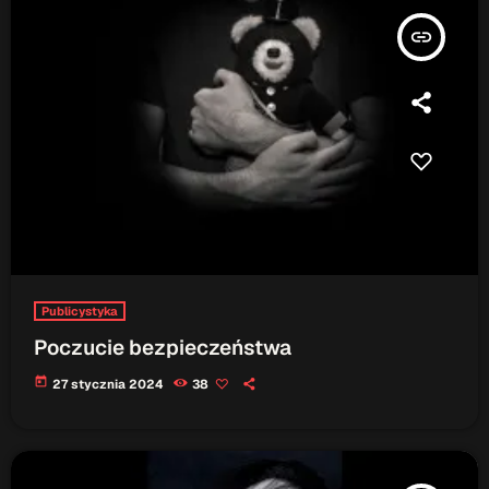
insert_link
Publicystyka
Poczucie bezpieczeństwa
today
27 stycznia 2024
38