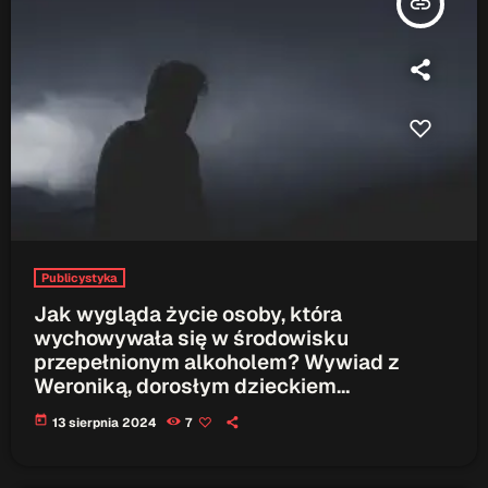
insert_link
ON AIR
Upcoming shows
TOP CHART
Publicystyka
Jak wygląda życie osoby, która
wychowywała się w środowisku
przepełnionym alkoholem? Wywiad z
Weroniką, dorosłym dzieckiem
alkoholików
today
13 sierpnia 2024
7