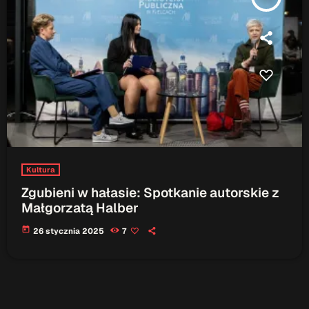
Patronat Medialny
Ramówka
O nas
keyboard_arrow_down
EKIPA
Rekrutacja Fraszka
Podcasty
Kultura
Przydatne linki
Zgubieni w hałasie: Spotkanie autorskie z
Strona UJK
Małgorzatą Halber
Klub WSPAK
today
26 stycznia 2025
7
Wirtualna Uczelnia
Biuro Karier
Punkt Interwencji Kryzysowej