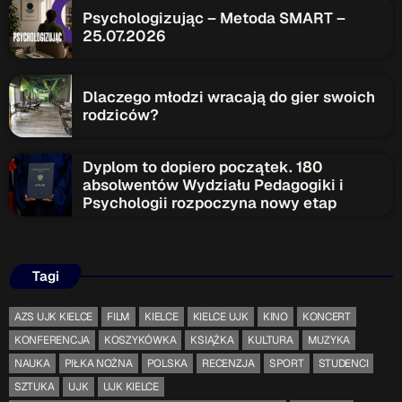
ON AIR
Psychologizując – Metoda SMART –
25.07.2026
Dlaczego młodzi wracają do gier swoich
rodziców?
Dyplom to dopiero początek. 180
Audycja
absolwentów Wydziału Pedagogiki i
Serwis Informacyjny
Psychologii rozpoczyna nowy etap
14:00 - 14:05
Tagi
AZS UJK KIELCE
FILM
KIELCE
KIELCE UJK
KINO
KONCERT
Upcoming shows
KONFERENCJA
KOSZYKÓWKA
KSIĄŻKA
KULTURA
MUZYKA
Gdzie TymRazem?
NAUKA
PIŁKA NOŻNA
POLSKA
RECENZJA
SPORT
STUDENCI
17:00 - 17:05
SZTUKA
UJK
UJK KIELCE