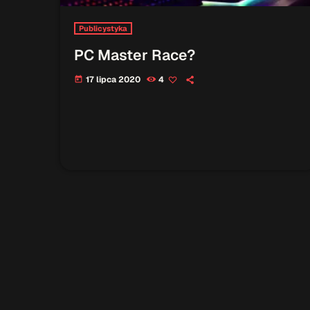
Publicystyka
PC Master Race?
17 lipca 2020
4
today