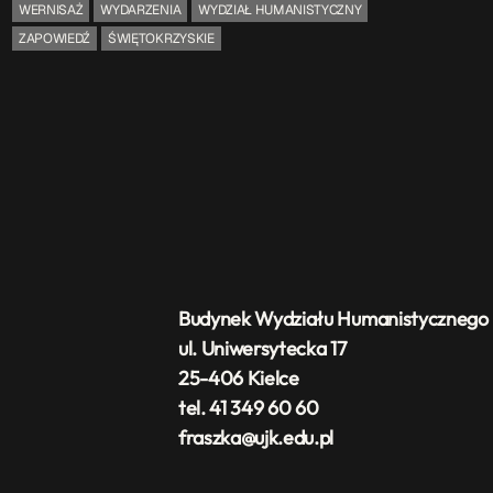
WERNISAŻ
WYDARZENIA
WYDZIAŁ HUMANISTYCZNY
ZAPOWIEDŹ
ŚWIĘTOKRZYSKIE
Budynek Wydziału Humanistycznego
ul. Uniwersytecka 17
25-406 Kielce
tel. 41 349 60 60
fraszka@ujk.edu.pl