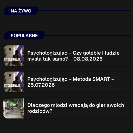
NA ŻYWO
Przydatne informacje
O nas
– jedyna w Kielcach studencka stacja radiowa.
Projekt ruszył w październiku 2015 roku z inicjatywy
POPULARNE
kieleckich studentów
Czytaj.wiecej…
Psychologizujac – Czy golebie i ludzie
mysla tak samo? – 08.08.2026
Patronat medialny Radia Fraszka
– regulamin, logotypy,
itp.
Czytaj więcej…
Psychologizując – Metoda SMART –
25.07.2026
Wyszukaj
Dlaczego młodzi wracają do gier swoich
rodziców?
search