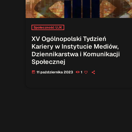
Społeczność UJK
XV Ogólnopolski Tydzień
Kariery w Instytucie Mediów,
Dziennikarstwa i Komunikacji
Społecznej
11 października 2023
1
today