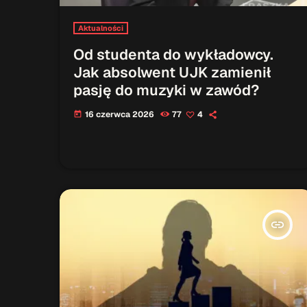
Aktualności
Od studenta do wykładowcy.
Jak absolwent UJK zamienił
pasję do muzyki w zawód?
16 czerwca 2026
77
4
today
insert_link