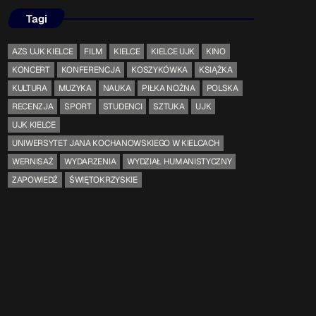
Tagi
Serwis Informacyjny
AZS UJK KIELCE
FILM
KIELCE
KIELCE UJK
KINO
10:00 - 10:05
KONCERT
KONFERENCJA
KOSZYKÓWKA
KSIĄŻKA
KULTURA
MUZYKA
NAUKA
PIŁKA NOŻNA
POLSKA
RECENZJA
SPORT
STUDENCI
SZTUKA
UJK
Serwis Informacyjny
UJK KIELCE
14:00 - 14:05
UNIWERSYTET JANA KOCHANOWSKIEGO W KIELCACH
WERNISAŻ
WYDARZENIA
WYDZIAŁ HUMANISTYCZNY
ZAPOWIEDŹ
ŚWIĘTOKRZYSKIE
TOP CHART