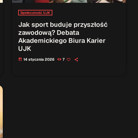
Społeczność UJK
Jak sport buduje przyszłość
zawodową? Debata
Akademickiego Biura Karier
UJK
14 stycznia 2026
7
today