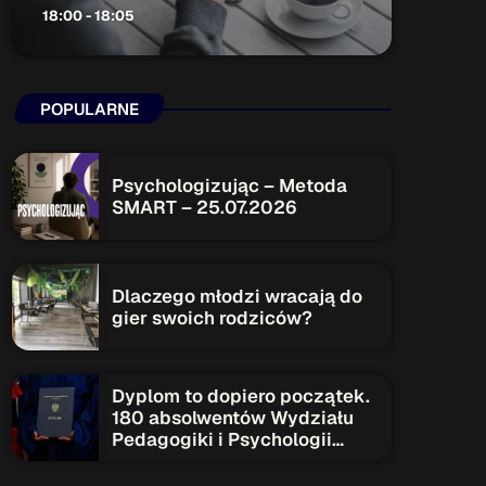
18:00 - 18:05
ON AIR
POPULARNE
Psychologizując – Metoda
SMART – 25.07.2026
Audycja
Serwis Informacyjny
18:00 - 18:05
Dlaczego młodzi wracają do
gier swoich rodziców?
Upcoming shows
Dyplom to dopiero początek.
180 absolwentów Wydziału
Pedagogiki i Psychologii
Serwis Informacyjny
rozpoczyna nowy etap
19:00 - 19:05