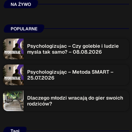
NA ŻYWO
Przydatne informacje
O nas
– jedyna w Kielcach studencka stacja radiowa.
POPULARNE
Projekt ruszył w październiku 2015 roku z inicjatywy
kieleckich studentów
Czytaj.wiecej…
Psychologizujac – Czy golebie i ludzie
mysla tak samo? – 08.08.2026
Patronat medialny Radia Fraszka
– regulamin, logotypy,
itp.
Czytaj więcej…
Psychologizując – Metoda SMART –
25.07.2026
Wyszukaj
Dlaczego młodzi wracają do gier swoich
rodziców?
search
Tagi