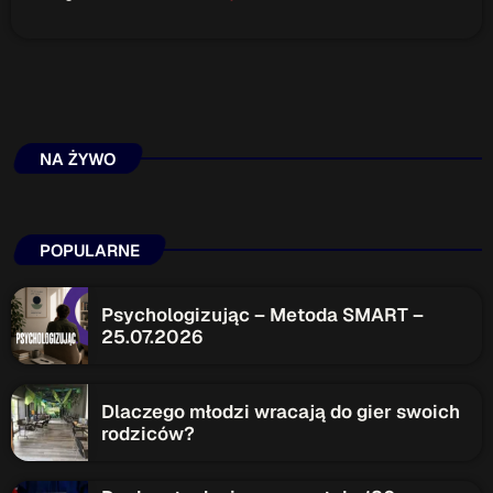
Przydatne informacje
O nas
– jedyna w Kielcach studencka stacja radiowa.
Projekt ruszył w październiku 2015 roku z inicjatywy
kieleckich studentów
Czytaj.wiecej…
NA ŻYWO
Patronat medialny Radia Fraszka
– regulamin, logotypy,
POPULARNE
itp.
Czytaj więcej…
Psychologizując – Metoda SMART –
25.07.2026
Wyszukaj
Dlaczego młodzi wracają do gier swoich
search
rodziców?