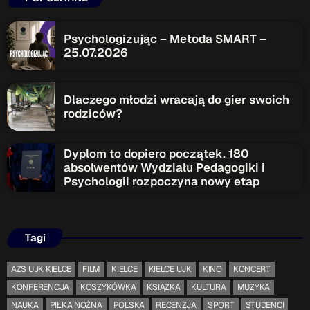
ON AIR
Psychologizując – Metoda SMART –
25.07.2026
Dlaczego młodzi wracają do gier swoich
rodziców?
Audycja
Serwis Informacyjny
Dyplom to dopiero początek. 180
absolwentów Wydziału Pedagogiki i
18:00 - 18:05
Psychologii rozpoczyna nowy etap
Tagi
Upcoming shows
AZS UJK KIELCE
FILM
KIELCE
KIELCE UJK
KINO
KONCERT
Serwis Informacyjny
KONFERENCJA
KOSZYKÓWKA
KSIĄŻKA
KULTURA
MUZYKA
19:00 - 19:05
NAUKA
PIŁKA NOŻNA
POLSKA
RECENZJA
SPORT
STUDENCI