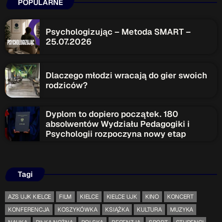
POPULARNE
Psychologizując – Metoda SMART –
25.07.2026
Dlaczego młodzi wracają do gier swoich
rodziców?
Dyplom to dopiero początek. 180
absolwentów Wydziału Pedagogiki i
Psychologii rozpoczyna nowy etap
Tagi
AZS UJK KIELCE
FILM
KIELCE
KIELCE UJK
KINO
KONCERT
KONFERENCJA
KOSZYKÓWKA
KSIĄŻKA
KULTURA
MUZYKA