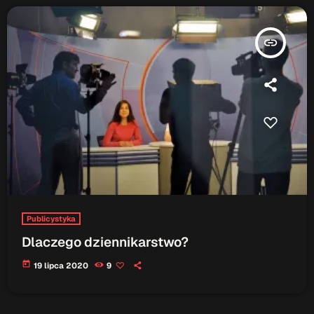
insert_link
Publicystyka
Dlaczego dziennikarstwo?
today
19 lipca 2020
9