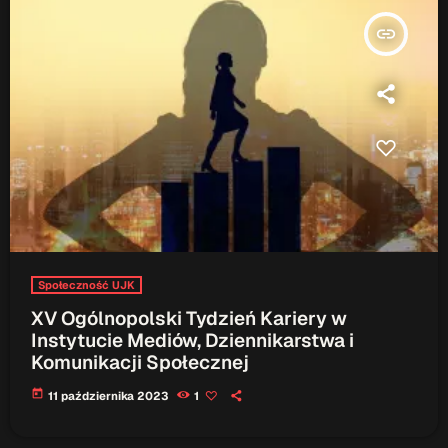
insert_link
Społeczność UJK
XV Ogólnopolski Tydzień Kariery w
Instytucie Mediów, Dziennikarstwa i
Komunikacji Społecznej
today
11 października 2023
1