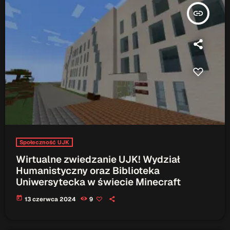
ON AIR
insert_link
Audycja
Serwis Informacyjny
10:00 - 10:05
Społeczność UJK
Wirtualne zwiedzanie UJK! Wydział
Humanistyczny oraz Biblioteka
Uniwersytecka w świecie Minecraft
Upcoming shows
today
13 czerwca 2024
9
Serwis Informacyjny
14:00 - 14:05