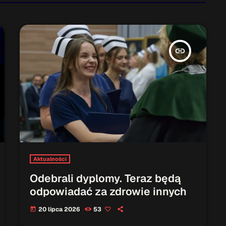
insert_link
Aktualności
Odebrali dyplomy. Teraz będą
odpowiadać za zdrowie innych
20 lipca 2026
53
today