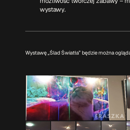
możliwość twórczej zabawy – mó
wystawy.
Wystawę „Ślad Światła” będzie można oglądać