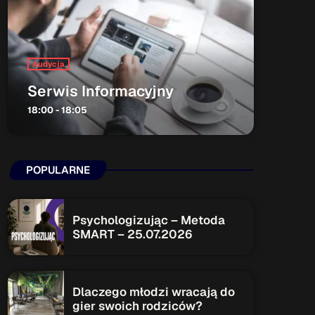
ON AIR
Audycja
Serwis Informacyjny
18:00 - 18:05
Audycja
Serwis Informacyjny
POPULARNE
18:00 - 18:05
Psychologizując – Metoda
SMART – 25.07.2026
Upcoming shows
Serwis Informacyjny
Dlaczego młodzi wracają do
19:00 - 19:05
gier swoich rodziców?