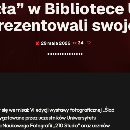
ła” w Bibliotece
rezentowali swoj
29 maja 2026
34
today
 się wernisaż VI edycji wystawy fotograficznej „Ślad
rzygotowane przez uczestników Uniwersytetu
 Naukowego Fotografii „210 Studio” oraz uczniów