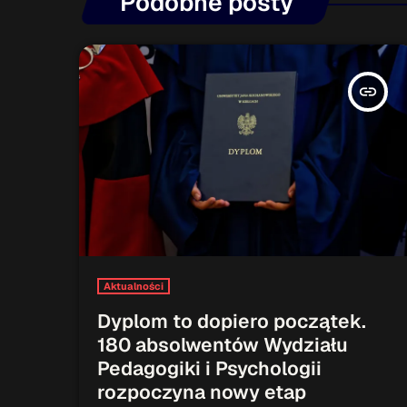
Podobne posty
insert_link
Aktualności
Dyplom to dopiero początek.
180 absolwentów Wydziału
Pedagogiki i Psychologii
rozpoczyna nowy etap