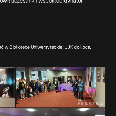
wił uczestnik i współkoordynator
 w Bibliotece Uniwersyteckiej UJK do lipca.