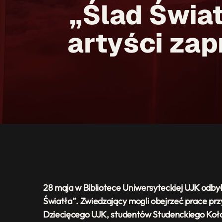
„Ślad Świat
artyści zap
28 maja w Bibliotece Uniwersyteckiej UJK odbył
Światła”. Zwiedzający mogli obejrzeć prace p
Dziecięcego UJK, studentów Studenckiego Koła