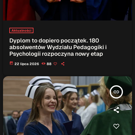
Aktualności
Dyplom to dopiero początek. 180
absolwentów Wydziału Pedagogiki i
Psychologii rozpoczyna nowy etap
today
22 lipca 2026
88
insert_link