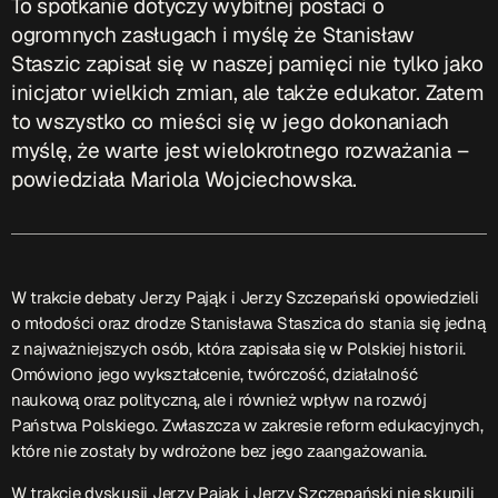
To spotkanie dotyczy wybitnej postaci o
ogromnych zasługach i myślę że Stanisław
Przydatne informacje
Staszic zapisał się w naszej pamięci nie tylko jako
inicjator wielkich zmian, ale także edukator. Zatem
O nas
– jedyna w Kielcach studencka stacja radiowa.
to wszystko co mieści się w jego dokonaniach
Projekt ruszył w październiku 2015 roku z inicjatywy
myślę, że warte jest wielokrotnego rozważania –
kieleckich studentów
Czytaj.wiecej…
powiedziała Mariola Wojciechowska.
Patronat medialny Radia Fraszka
– regulamin, logotypy,
itp.
Czytaj więcej…
W trakcie debaty Jerzy Pająk i Jerzy Szczepański opowiedzieli
o młodości oraz drodze Stanisława Staszica do stania się jedną
Wyszukaj
z najważniejszych osób, która zapisała się w Polskiej historii.
Omówiono jego wykształcenie, twórczość, działalność
naukową oraz polityczną, ale i również wpływ na rozwój
Państwa Polskiego. Zwłaszcza w zakresie reform edukacyjnych,
search
które nie zostały by wdrożone bez jego zaangażowania.
W trakcie dyskusji Jerzy Pająk i Jerzy Szczepański nie skupili