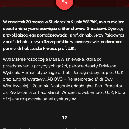
share
email
Patronat Medialny
Ramówka
O nas
keyboard_arrow_down
W czwartek 20 marca w Studenckim Klubie WSPAK, miała miejsce
debata historyczna poświęcona Stanisławowi Staszicowi. Dyskusję
EKIPA
Rekrutacja Fraszka
przybliżającą jego postać prowadzili prof. dr hab. Jerzy Pająk wraz
z prof. dr hab. Jerzym Szczepańskim w towarzystwie moderatora
Podcasty
panelu, dr hab. Jacka Pielasa, prof. UJK.
Wydarzenie rozpoczęła Maria Wiśniewska, która po
przedstawieniu przybyłych gości, patrona debaty Dziekana
Przydatne linki
Wydziału Humanistycznego dr hab. Jerzego Gapysa, prof. UJK
oraz autorki wystawy ,,AB OVO – Reinterpretacja” dr Ewy
Strona UJK
Wiśniewskiej – Zduniak. Następnie oddała głos Pani Prorektor
Klub WSPAK
ds. Kształcenia dr hab. Marioli Wojciechowskiej, prof. UJK, która
Wirtualna Uczelnia
oficjalne rozpoczęła panel dyskusyjny.
Biuro Karier
Punkt Interwencji Kryzysowej