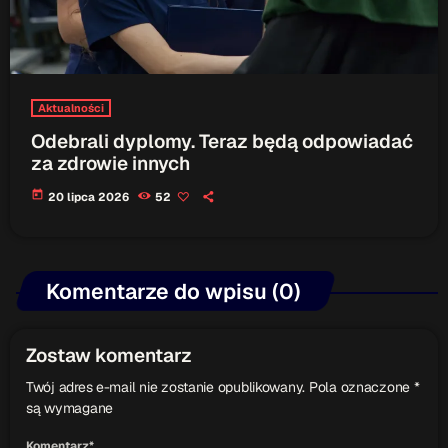
Aktualności
Odebrali dyplomy. Teraz będą odpowiadać
za zdrowie innych
today
20 lipca 2026
52
Komentarze do wpisu (0)
Zostaw komentarz
Twój adres e-mail nie zostanie opublikowany. Pola oznaczone *
są wymagane
Komentarz*