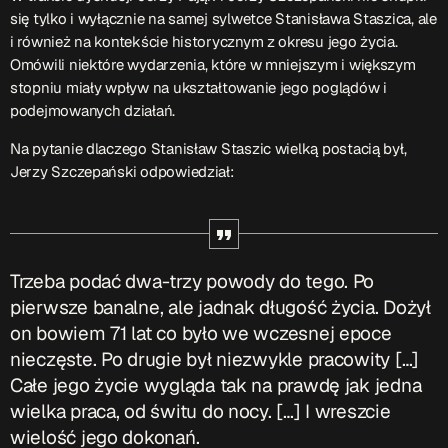
ON AIR
się tylko i wyłącznie na samej sylwetce Stanisława Staszica, ale
i również na kontekście historycznym z okresu jego życia.
Omówili niektóre wydarzenia, które w mniejszym i większym
stopniu miały wpływ na ukształtowanie jego poglądów i
podejmowanych działań.
Na pytanie dlaczego Stanisław Staszic wielką postacią był,
Jerzy Szczepański odpowiedział:
Audycja
Serwis Informacyjny
14:00 - 14:05
Trzeba podać dwa-trzy powody do tego. Po
pierwsze banalne, ale jadnak długość życia. Dożył
on bowiem 71 lat co było we wczesnej epoce
Upcoming shows
nieczęste. Po drugie był niezwykle pracowity […]
Całe jego życie wygląda tak na prawdę jak jedna
Gdzie TymRazem?
wielka praca, od świtu do nocy. […] I wreszcie
17:00 - 17:05
wielość jego dokonań.