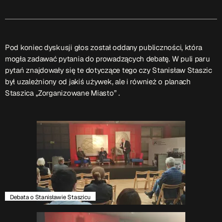
Serwis Informacyjny
18:00 - 18:05
Pod koniec dyskusji głos został oddany publiczności, która
mogła zadawać pytania do prowadzących debatę. W puli paru
Serwis Informacyjny
pytań znajdowały się te dotyczące tego czy Stanisław Staszic
10:00 - 10:05
był uzależniony od jakiś używek, ale i również o planach
Staszica ,,Zorganizowane Miasto” .
TOP CHART
Debata o Stanisławie Staszicu