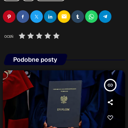
email
OCEŃ
Podobne posty
insert_link