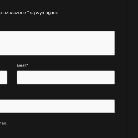
ola oznaczone * są wymagane
Email*
ail.