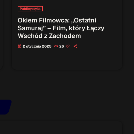
Publicystyka
Okiem Filmowca: „Ostatni
Samuraj” – Film, który Łączy
Wschód z Zachodem
2 stycznia 2025
26
today