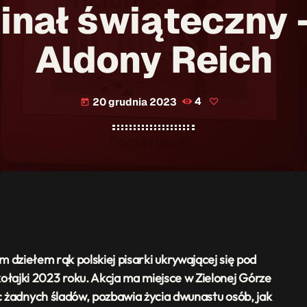
inał świąteczny
Aldony Reich
20 grudnia 2023
4
today
em rąk polskiej pisarki ukrywającej się pod
łajki 2023 roku. Akcja ma miejsce w Zielonej Górze
ąc żadnych śladów, pozbawia życia dwunastu osób, jak