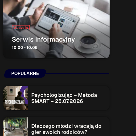
ON AIR
Audycja
Serwis Informacyjny
10:00 - 10:05
Audycja
Serwis Informacyjny
POPULARNE
10:00 - 10:05
Psychologizując – Metoda
SMART – 25.07.2026
Upcoming shows
Serwis Informacyjny
Dlaczego młodzi wracają do
14:00 - 14:05
gier swoich rodziców?