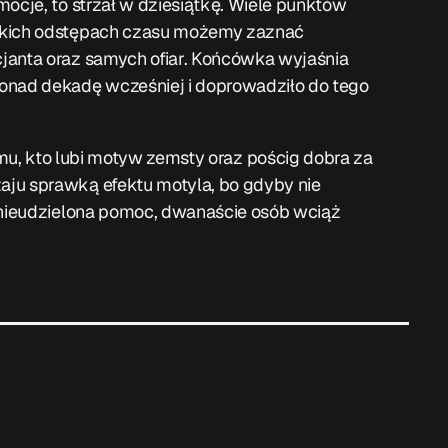
mocje, to strzał w dziesiątkę. Wiele punktów
elkich odstępach czasu możemy zaznać
janta oraz samych ofiar. Końcówka wyjaśnia
onad dekadę wcześniej i doprowadziło do tego
mu, kto lubi motyw zemsty oraz pościg dobra za
aju sprawką efektu motyla, bo gdyby nie
i nieudzielona pomoc, dwanaście osób wciąż