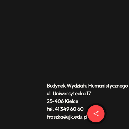
Budynek Wydziału Humanistycznego
ul. Uniwersytecka 17
25-406 Kielce
tel. 41 349 60 60
share
email
fraszka@ujk.edu.pl