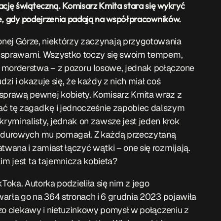
cję świąteczną. Komisarz Kmita stara się wykryć
je, gdy podejrzenia padają na współpracowników.
 Górze, niektórzy zaczynają przygotowania
ymi sprawami. Wszystko toczy się swoim tempem,
 morderstwa – z pozoru losowe, jednak połączone
dzi i okazuje się, że każdy z nich miał coś
prawą pewnej kobiety. Komisarz Kmita wraz z
ać tę zagadkę i jednocześnie zapobiec dalszym
ryminalisty, jednak on zawsze jest jeden krok
mundurowych mu pomagał. Z każdą przeczytaną
twana i zamiast łączyć wątki – one się rozmijają.
im jest ta tajemnicza kobieta?
 Autorka podzieliła się nim z jego
awarła go na 364 stronach i 6 grudnia 2023 pojawiła
rdzo ciekawy i nietuzinkowy pomysł w połączeniu z