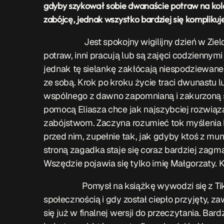
gdyby szykował sobie dwanaście potraw na kola
zabójcę, jednak wszystko bardziej się kompliku
Jest spokojny wigilijny dzień w Zielonej
potraw, inni pracują lub są zajęci codzienn
jednak tę sielankę zakłócają niespodziewane
ze sobą. Krok po kroku życie traci dwunastu lu
wspólnego z dawno zapomnianą i zakurzoną s
pomocą Eliasza chce jak najszybciej rozwiąz
zabójstwom. Zaczyna rozumieć tok myślenia k
przed nim, zupełnie tak, jak gdyby ktoś z 
stroną zagadka staje się coraz bardziej zagma
Wszędzie pojawia się tylko imię Małgorzaty. K
Pomysł na książkę wywodzi się z TikToka.
społecznością i gdy został ciepło przyjęty, z
się już w finalnej wersji do przeczytania. Ba