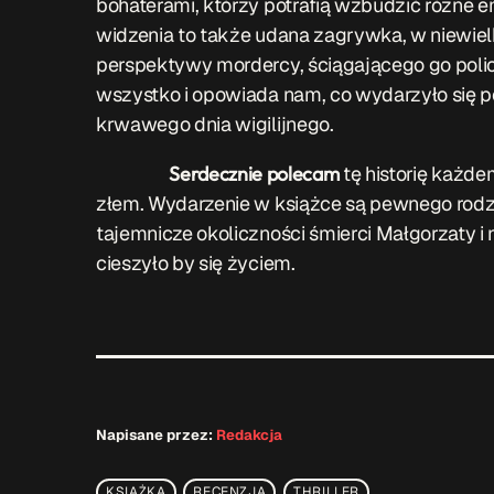
bohaterami, którzy potrafią wzbudzić różne e
widzenia to także udana zagrywka, w niewi
perspektywy mordercy, ściągającego go polic
wszystko i opowiada nam, co wydarzyło się p
krwawego dnia wigilijnego.
Serdecznie polecam
tę historię każde
złem. Wydarzenie w książce są pewnego rodz
tajemnicze okoliczności śmierci Małgorzaty 
cieszyło by się życiem.
Napisane przez:
Redakcja
KSIĄŻKA
RECENZJA
THRILLER