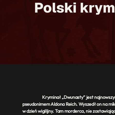
Polski krym
Kryminał „Dwunasty” jest najnowszym dzieł
pseudonimem Aldona Reich. Wyszedł on na miko
w dzień wigilijny. Tam morderca, nie zostawiaj