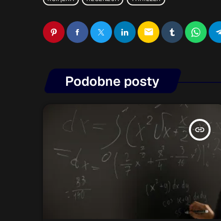
email
Podobne posty
insert_link