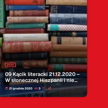
2020
09 Kącik literacki 21.12.2020 –
W słonecznej Hiszpanii i nie
tylko
21 grudnia 2020
3
today