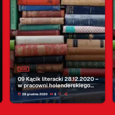
2020
09 Kącik literacki 28.12.2020 –
w pracowni holenderskiego
malarza
28 grudnia 2020
3
today