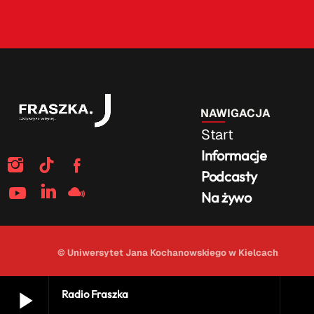
NAWIGACJA
Start
Informacje
Podcasty
Na żywo
© Uniwersytet Jana Kochanowskiego w Kielcach
play_arrow
Radio Fraszka