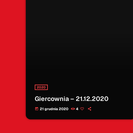
2020
Giercownia – 21.12.2020
21 grudnia 2020
4
today