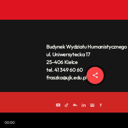
Budynek Wydziału Humanistycznego
ul. Uniwersytecka 17
25-406 Kielce
tel. 41 349 60 60
share
email
fraszka@ujk.edu.pl
00:00