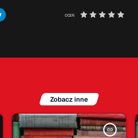
OCEŃ
Zobacz inne
insert_link