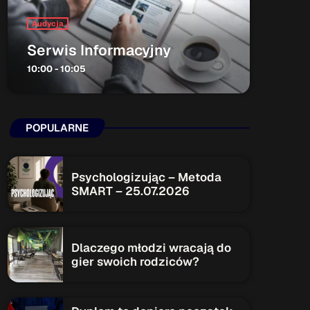
Audycja
ON AIR
Serwis Informacyjny
10:00 - 10:05
POPULARNE
Audycja
Serwis Informacyjny
Psychologizując – Metoda
10:00 - 10:05
SMART – 25.07.2026
Upcoming shows
Dlaczego młodzi wracają do
gier swoich rodziców?
Serwis Informacyjny
14:00 - 14:05