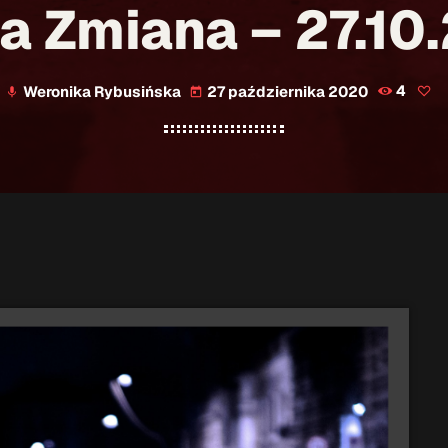
a Zmiana – 27.10
Weronika Rybusińska
27 października 2020
4
mic
today