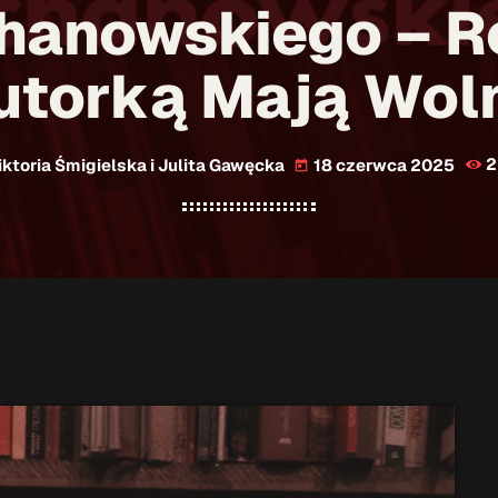
hanowskiego – 
utorką Mają Wol
ktoria Śmigielska i Julita Gawęcka
18 czerwca 2025
today