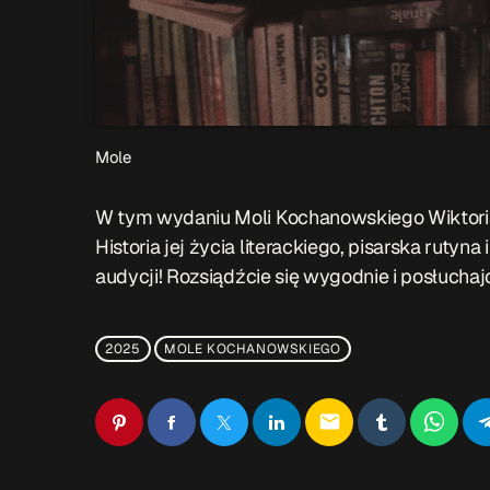
Mole
W tym wydaniu Moli Kochanowskiego Wiktoria 
Historia jej życia literackiego, pisarska rutyn
audycji!
Rozsiądźcie się wygodnie i posłuchajc
2025
MOLE KOCHANOWSKIEGO
email