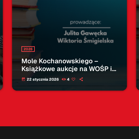
2026
Mole Kochanowskiego –
Książkowe aukcje na WOŚP i
książka reportażowa
22 stycznia 2026
4
today
22.01.2026