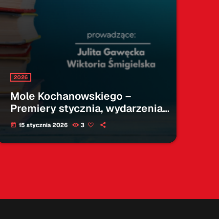
2026
Mole Kochanowskiego –
Premiery stycznia, wydarzenia,
drama z Katarzyną
15 stycznia 2026
3
today
Romanowską 15.01.2026