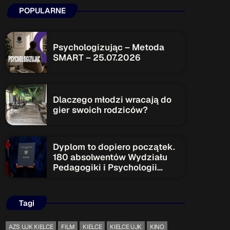
POPULARNE
ON AIR
Psychologizując – Metoda
SMART – 25.07.2026
Upcoming shows
Dlaczego młodzi wracają do
gier swoich rodziców?
TOP CHART
Dyplom to dopiero początek.
180 absolwentów Wydziału
Pedagogiki i Psychologii
rozpoczyna nowy etap
Tagi
AZS UJK KIELCE
FILM
KIELCE
KIELCE UJK
KINO