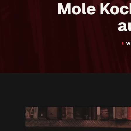
Mole Koc
a
Wi
mic