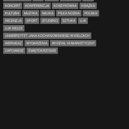
KONCERT
KONFERENCJA
KOSZYKÓWKA
KSIĄŻKA
KULTURA
MUZYKA
NAUKA
PIŁKA NOŻNA
POLSKA
RECENZJA
SPORT
STUDENCI
SZTUKA
UJK
UJK KIELCE
UNIWERSYTET JANA KOCHANOWSKIEGO W KIELCACH
WERNISAŻ
WYDARZENIA
WYDZIAŁ HUMANISTYCZNY
ZAPOWIEDŹ
ŚWIĘTOKRZYSKIE