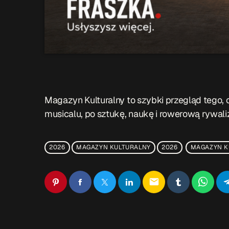
Magazyn Kulturalny to szybki przegląd tego, co
musicalu, po sztukę, naukę i rowerową rywal
2026
MAGAZYN KULTURALNY
2026
MAGAZYN K
email