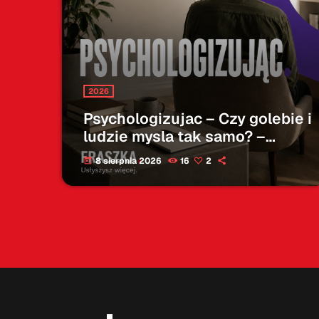
2026
Psychologizujac – Czy golebie i
ludzie mysla tak samo? –
08.08.2026
8 sierpnia 2026
16
2
today