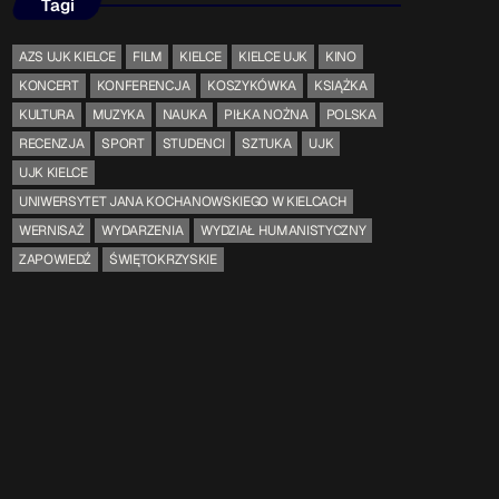
Tagi
AZS UJK KIELCE
FILM
KIELCE
KIELCE UJK
KINO
KONCERT
KONFERENCJA
KOSZYKÓWKA
KSIĄŻKA
KULTURA
MUZYKA
NAUKA
PIŁKA NOŻNA
POLSKA
RECENZJA
SPORT
STUDENCI
SZTUKA
UJK
UJK KIELCE
UNIWERSYTET JANA KOCHANOWSKIEGO W KIELCACH
WERNISAŻ
WYDARZENIA
WYDZIAŁ HUMANISTYCZNY
ZAPOWIEDŹ
ŚWIĘTOKRZYSKIE