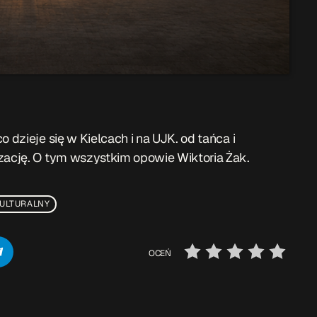
 dzieje się w Kielcach i na UJK. od tańca i
izację. O tym wszystkim opowie Wiktoria Żak.
ULTURALNY
OCEŃ