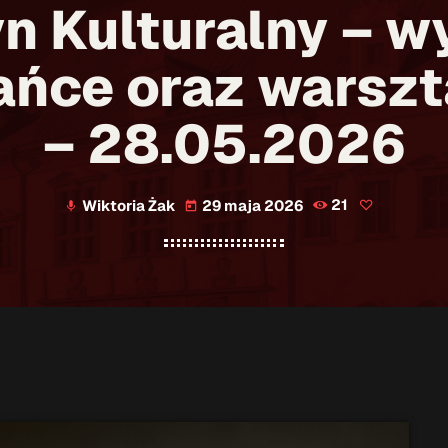
 Kulturalny – w
ańce oraz warszt
– 28.05.2026
Wiktoria Żak
29 maja 2026
21
mic
today