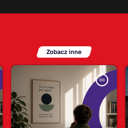
Zobacz inne
insert_link