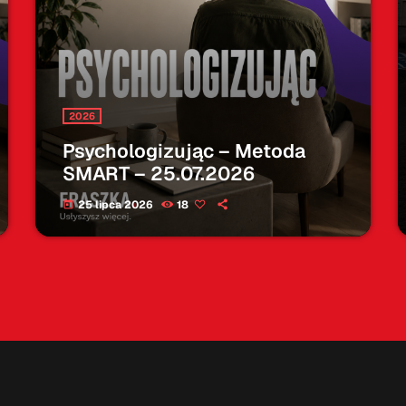
2026
Psychologizując – Metoda
SMART – 25.07.2026
25 lipca 2026
18
today