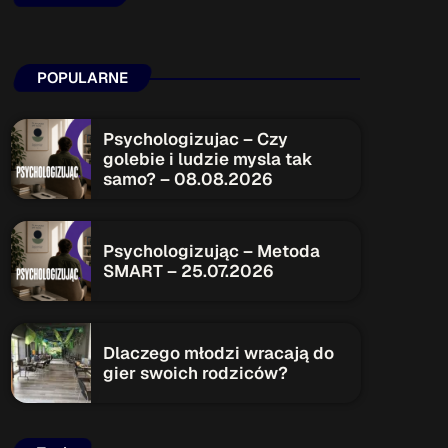
ON AIR
POPULARNE
Psychologizujac – Czy
Upcoming shows
golebie i ludzie mysla tak
samo? – 08.08.2026
TOP CHART
Psychologizując – Metoda
SMART – 25.07.2026
Dlaczego młodzi wracają do
gier swoich rodziców?