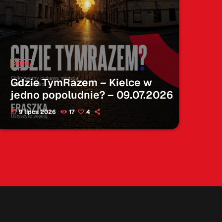
2026
Gdzie TymRazem – Kielce w
jedno popoludnie? – 09.07.2026
9 lipca 2026
17
4
today