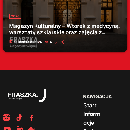
2026
Magazyn Kulturalny – Wtorek z medycyną,
warsztaty szklarskie oraz zajęcia z
dogoterapii – 16.04.2026
today
16 kwietnia 2026
4
NAWIGACJA
Start
Inform
acje