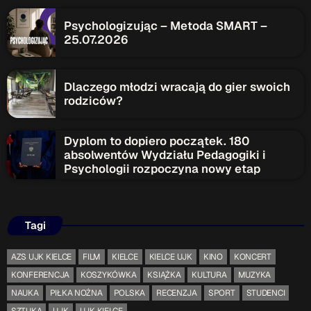
Psychologizując – Metoda SMART –
Serwis Informacyjny
25.07.2026
18:00 - 18:05
Dlaczego młodzi wracają do gier swoich
Serwis Informacyjny
rodziców?
19:00 - 19:05
Dyplom to dopiero początek. 180
absolwentów Wydziału Pedagogiki i
Psychologii rozpoczyna nowy etap
TOP CHART
Tagi
AZS UJK KIELCE
FILM
KIELCE
KIELCE UJK
KINO
KONCERT
KONFERENCJA
KOSZYKÓWKA
KSIĄŻKA
KULTURA
MUZYKA
NAUKA
PIŁKA NOŻNA
POLSKA
RECENZJA
SPORT
STUDENCI
SZTUKA
UJK
UJK KIELCE