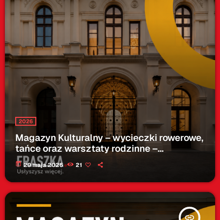
2026
Magazyn Kulturalny – wycieczki rowerowe,
tańce oraz warsztaty rodzinne –
28.05.2026
today
29 maja 2026
21
insert_link