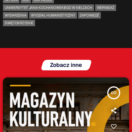
UNIWERSYTET JANA KOCHANOWSKIEGO W KIELCACH
WERNISAŻ
WYDARZENIA
WYDZIAŁ HUMANISTYCZNY
ZAPOWIEDŹ
ŚWIĘTOKRZYSKIE
Zobacz inne
insert_link