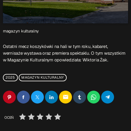
Przydatne informacje
O nas
– jedyna w Kielcach studencka stacja radiowa.
magazyn kulturalny
Projekt ruszył w październiku 2015 roku z inicjatywy
kieleckich studentów
Czytaj.wiecej…
Ostatni mecz koszykówki na hali w tym roku, kabaret,
wernisaże wystawa oraz premiera spektaklu. O tym wszystkim
w Magazynie Kulturalnym opowiedziała: Wiktoria Żak.
Patronat medialny Radia Fraszka
– regulamin, logotypy,
itp.
Czytaj więcej…
2025
MAGAZYN KULTURALNY
Wyszukaj
email
search
OCEŃ