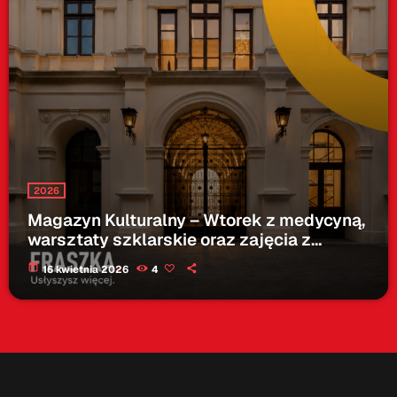
2026
Magazyn Kulturalny – Wtorek z medycyną,
warsztaty szklarskie oraz zajęcia z
dogoterapii – 16.04.2026
today
16 kwietnia 2026
4