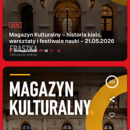
2026
Magazyn Kulturalny – historia kielc,
warsztaty i festiwale nauki – 21.05.2026
today
21 maja 2026
18
insert_link