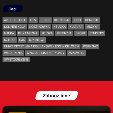
Tagi
AZS UJK KIELCE
FILM
KIELCE
KIELCE UJK
KINO
KONCERT
KONFERENCJA
KOSZYKÓWKA
KSIĄŻKA
KULTURA
MUZYKA
NAUKA
PIŁKA NOŻNA
POLSKA
RECENZJA
SPORT
STUDENCI
SZTUKA
UJK
UJK KIELCE
UNIWERSYTET JANA KOCHANOWSKIEGO W KIELCACH
WERNISAŻ
WYDARZENIA
WYDZIAŁ HUMANISTYCZNY
ZAPOWIEDŹ
ŚWIĘTOKRZYSKIE
Zobacz inne