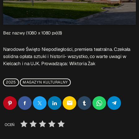
Przydatne informacje
O nas
– jedyna w Kielcach studencka stacja radiowa.
Bez nazwy (1080 x 1080 px)(8)
Projekt ruszył w październiku 2015 roku z inicjatywy
kieleckich studentów
Czytaj.wiecej…
Narodowe Święto Niepodległości, premiera teatralna. Czekała
solidna opłata sztuki i historii- wszystko, co warte uwagi w
Kielcach i na UJK. Prowadząca: Wiktoria Żak
Patronat medialny Radia Fraszka
– regulamin, logotypy,
itp.
Czytaj więcej…
2025
MAGAZYN KULTURALNY
Wyszukaj
email
search
OCEŃ