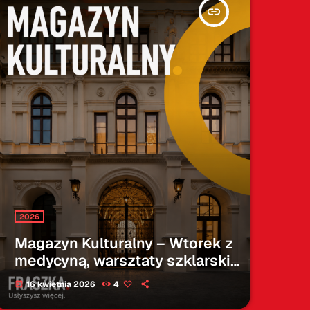
insert_link
2026
Magazyn Kulturalny – Wtorek z
medycyną, warsztaty szklarskie
oraz zajęcia z dogoterapii –
16 kwietnia 2026
4
today
16.04.2026