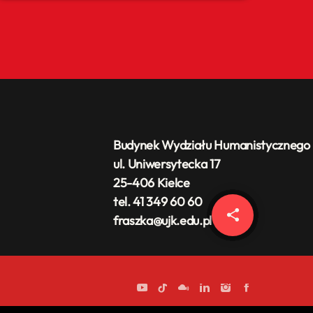
Budynek Wydziału Humanistycznego
ul. Uniwersytecka 17
25-406 Kielce
tel. 41 349 60 60
share
email
fraszka@ujk.edu.pl