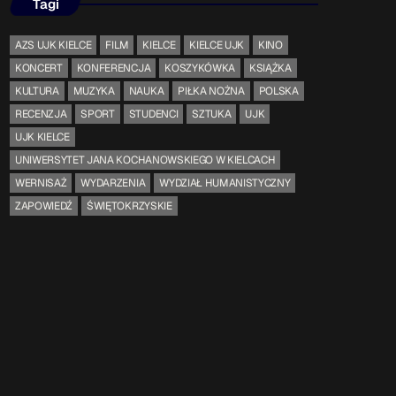
Tagi
AZS UJK KIELCE
FILM
KIELCE
KIELCE UJK
KINO
KONCERT
KONFERENCJA
KOSZYKÓWKA
KSIĄŻKA
KULTURA
MUZYKA
NAUKA
PIŁKA NOŻNA
POLSKA
RECENZJA
SPORT
STUDENCI
SZTUKA
UJK
UJK KIELCE
UNIWERSYTET JANA KOCHANOWSKIEGO W KIELCACH
WERNISAŻ
WYDARZENIA
WYDZIAŁ HUMANISTYCZNY
ZAPOWIEDŹ
ŚWIĘTOKRZYSKIE