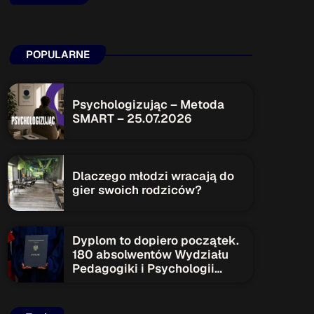
ON AIR
POPULARNE
Upcoming shows
Psychologizując – Metoda
SMART – 25.07.2026
TOP CHART
Dlaczego młodzi wracają do
gier swoich rodziców?
Dyplom to dopiero początek.
180 absolwentów Wydziału
Pedagogiki i Psychologii
rozpoczyna nowy etap