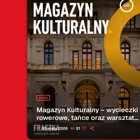
insert_link
2026
Magazyn Kulturalny – wycieczki
rowerowe, tańce oraz warsztaty
rodzinne – 28.05.2026
29 maja 2026
21
today