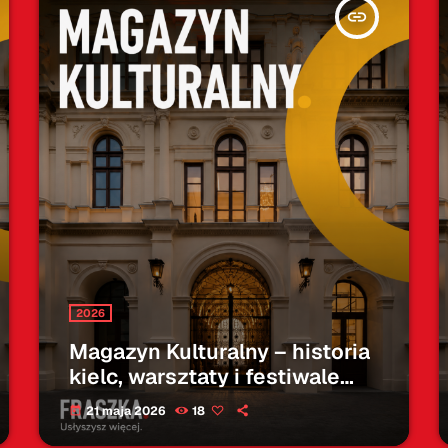
insert_link
2026
Magazyn Kulturalny – historia
kielc, warsztaty i festiwale
nauki – 21.05.2026
21 maja 2026
18
today