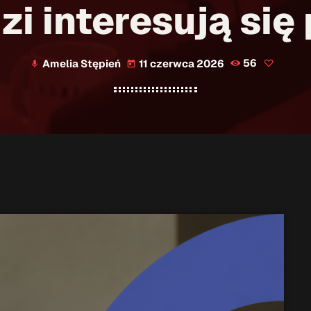
i interesują się
Amelia Stępień
11 czerwca 2026
56
mic
today