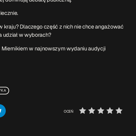
ecznie.
w kraju? Dlaczego część z nich nie chce angażować
wa udział w wyborach?
m Miernikiem w najnowszym wydaniu audycji
YKA
OCEŃ