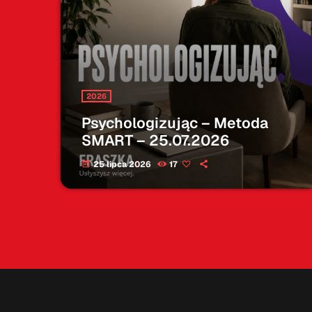
2026
Psychologizując – Metoda
SMART – 25.07.2026
25 lipca 2026
17
today