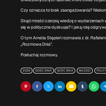
Czy oznacza to brak zaangażowania? Niekoni
Skąd młodzi czerpią wiedzę o wydarzeniach 
się w polityczne dyskusje? I jaką rolę odgry
O tym Amelia Stępień rozmawia z dr. Rafałe
„Rozmowa Dnia”.
Posłuchaj rozmowy.
2026
GOŚĆ DNIA
GOŚĆ DNIA
MŁODZI
POLIT
email