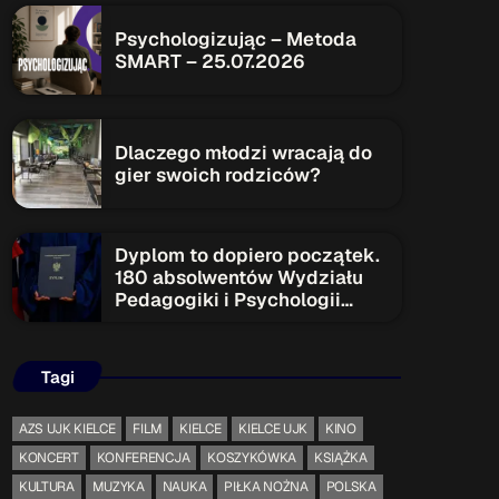
Psychologizując – Metoda
SMART – 25.07.2026
ON AIR
Dlaczego młodzi wracają do
Upcoming shows
gier swoich rodziców?
Dyplom to dopiero początek.
TOP CHART
180 absolwentów Wydziału
Pedagogiki i Psychologii
rozpoczyna nowy etap
Tagi
AZS UJK KIELCE
FILM
KIELCE
KIELCE UJK
KINO
KONCERT
KONFERENCJA
KOSZYKÓWKA
KSIĄŻKA
KULTURA
MUZYKA
NAUKA
PIŁKA NOŻNA
POLSKA