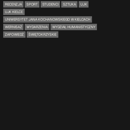
RECENZJA
SPORT
STUDENCI
SZTUKA
UJK
UJK KIELCE
UNIWERSYTET JANA KOCHANOWSKIEGO W KIELCACH
WERNISAŻ
WYDARZENIA
WYDZIAŁ HUMANISTYCZNY
ZAPOWIEDŹ
ŚWIĘTOKRZYSKIE