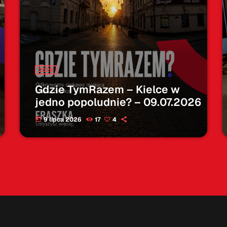
2026
Gdzie TymRazem – Kielce w
jedno popoludnie? – 09.07.2026
9 lipca 2026
17
4
today