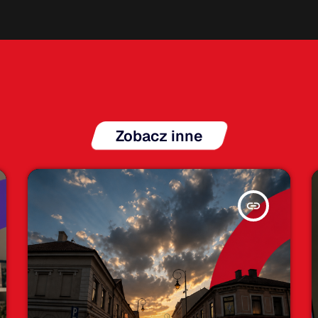
Zobacz inne
insert_link