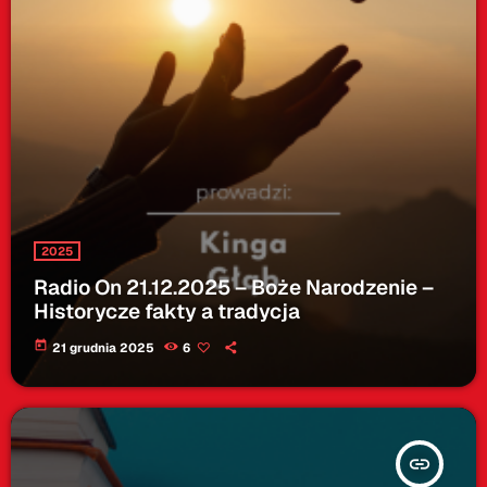
2025
Radio On 21.12.2025 – Boże Narodzenie –
Historycze fakty a tradycja
today
21 grudnia 2025
6
insert_link