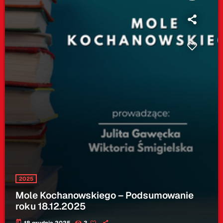
2025
Mole Kochanowskiego – Podsumowanie
roku 18.12.2025
today
18 grudnia 2025
3