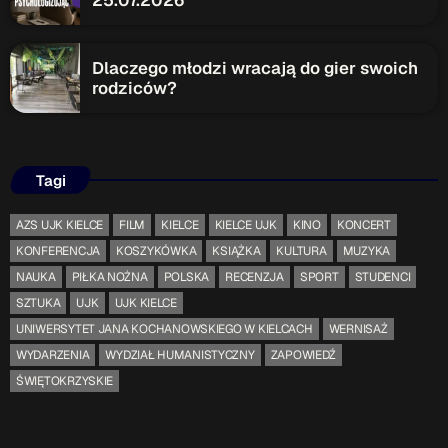
25.07.2026
Dlaczego młodzi wracają do gier swoich
rodziców?
Tagi
AZS UJK KIELCE
FILM
KIELCE
KIELCE UJK
KINO
KONCERT
KONFERENCJA
KOSZYKÓWKA
KSIĄŻKA
KULTURA
MUZYKA
NAUKA
PIŁKA NOŻNA
POLSKA
RECENZJA
SPORT
STUDENCI
SZTUKA
UJK
UJK KIELCE
UNIWERSYTET JANA KOCHANOWSKIEGO W KIELCACH
WERNISAŻ
WYDARZENIA
WYDZIAŁ HUMANISTYCZNY
ZAPOWIEDŹ
ŚWIĘTOKRZYSKIE