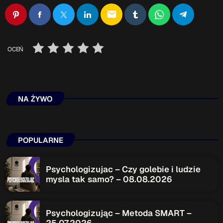
ON AIR
email
Upcoming shows
OCEŃ
TOP CHART
NA ŻYWO
POPULARNE
Psychologizujac – Czy golebie i ludzie
mysla tak samo? – 08.08.2026
Psychologizując – Metoda SMART –