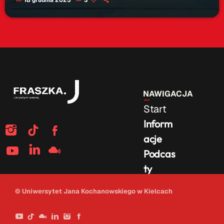
NAWIGACJA
Start
Inform
acje
Podcas
ty
Na
© Uniwersytet Jana Kochanowskiego w Kielcach
żywo