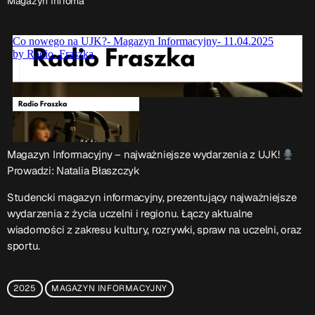
Magazyn Infroma
Przydatne informacje
O nas
– jedyna w Kielcach studencka stacja radiowa.
Projekt ruszył w październiku 2015 roku z inicjatywy
kieleckich studentów
Czytaj.wiecej…
Patronat medialny Radia Fraszka
– regulamin, logotypy,
Magazyn Informacyjny – najważniejsze wydarzenia z UJK!
itp.
Czytaj więcej…
Prowadzi: Natalia Błaszczyk
Studencki magazyn informacyjny, prezentujący najważniejsze
wydarzenia z życia uczelni i regionu. Łączy aktualne
Wyszukaj
wiadomości z zakresu kultury, rozrywki, spraw na uczelni, oraz
sportu.
search
2025
MAGAZYN INFORMACYJNY