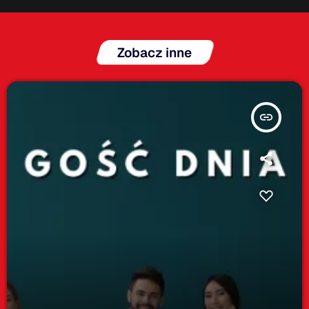
Zobacz inne
insert_link