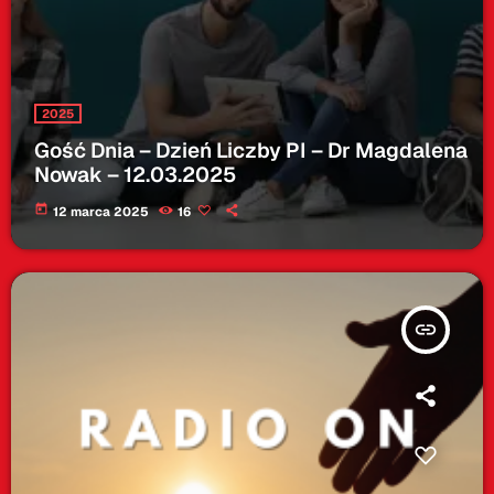
2025
Gość Dnia – Dzień Liczby PI – Dr Magdalena
Nowak – 12.03.2025
today
12 marca 2025
16
insert_link