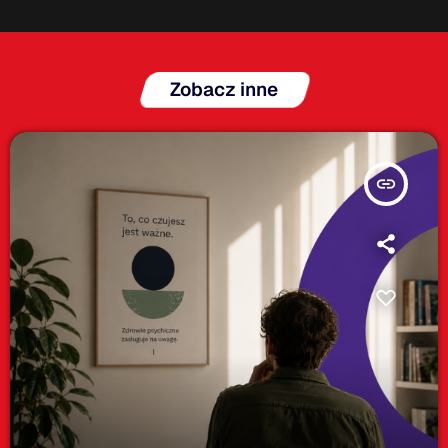
Zobacz inne
insert_link