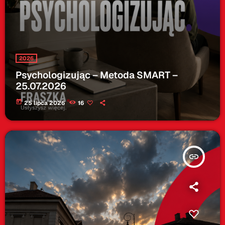
2026
Psychologizując – Metoda SMART –
25.07.2026
today
25 lipca 2026
16
insert_link