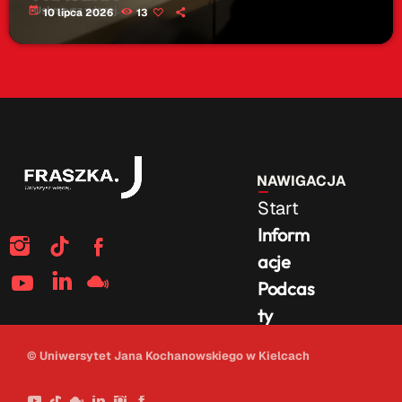
today
10 lipca 2026
13
NAWIGACJA
Start
Inform
acje
Podcas
ty
Na
© Uniwersytet Jana Kochanowskiego w Kielcach
żywo