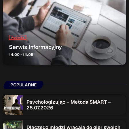
ON AIR
Audycja
Serwis Informacyjny
14:00 - 14:05
Audycja
Serwis Informacyjny
14:00 - 14:05
POPULARNE
Psychologizując – Metoda SMART –
Upcoming shows
25.07.2026
Gdzie TymRazem?
17:00 - 17:05
Dlaczego młodzi wracają do gier swoich