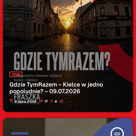
2026
Gdzie TymRazem – Kielce w jedno
popoludnie? – 09.07.2026
today
9 lipca 2026
17
4
insert_link