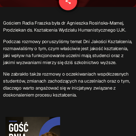
share
email
Patronat Medialny
Ramówka
O nas
keyboard_arrow_down
Gościem Radia Fraszka była dr Agnieszka Rosińska-Mamej,
Prodziekan ds. Kształcenia Wydziału Humanistycznego UJK.
EKIPA
Rekrutacja Fraszka
Podczas rozmowy poruszyliśmy temat Dni Jakości Kształcenia,
rozmawialiśmy o tym, czym właściwie jest jakość kształcenia,
Podcasty
jaki wpływ na funkcjonowanie uczelni mają studenci oraz z
jakimi wyzwaniami mierzy się dziś szkolnictwo wyższe.
Nie zabrakło także rozmowy o oczekiwaniach współczesnych
Przydatne linki
studentów, zmianach zachodzących na uczelniach oraz o tym,
dlaczego warto angażować się w inicjatywy związane z
Strona UJK
doskonaleniem procesu kształcenia.
Klub WSPAK
Wirtualna Uczelnia
Biuro Karier
Punkt Interwencji Kryzysowej