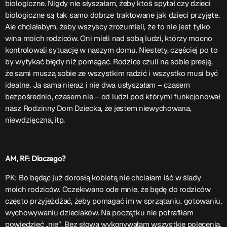
biologiczne. Nigdy nie słyszałam, żeby ktoś spytał czy dzieci
biologiczne są tak samo dobrze traktowane jak dzieci przyjęte.
Ale chciałabym, żeby wszyscy zrozumieli, że to nie jest tylko
wina moich rodziców. Oni mieli nad sobą ludzi, którzy mocno
kontrolowali sytuację w naszym domu. Niestety, częściej po to
by wytykać błędy niż pomagać. Rodzice czuli na sobie presję,
że sami muszą sobie ze wszystkim radzić i wszystko musi być
idealne. Ja sama nieraz i nie dwa usłyszałam – czasem
bezpośrednio, czasem nie – od ludzi pod którymi funkcjonował
nasz Rodzinny Dom Dziecka, że jestem niewychowana,
niewdzięczna, itp.
AM, RF: Dlaczego?
PK: Bo będąc już dorosłą kobietą nie chciałam iść w ślady
moich rodziców. Oczekiwano ode mnie, że będę do rodziców
często przyjeżdżać, żeby pomagać im w sprzątaniu, gotowaniu,
wychowywaniu dzieciaków. Na początku nie potrafiłam
powiedzieć „nie”. Bez słowa wykonywałam wszystkie polecenia,