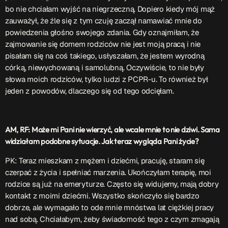
bo nie chciałam wyjść na niegrzeczną. Dopiero kiedy mój mąż
zauważył, że źle się z tym czuję zaczął namawiać mnie do
powiedzenia głośno swojego zdania. Gdy oznajmiłam, że
zajmowanie się domem rodziców nie jest moją pracą i nie
pisałam się na coś takiego, usłyszałam, że jestem wyrodną
córką, niewychowaną i samolubną. Oczywiście, to nie były
słowa moich rodziców, tylko ludzi z PCPR-u. To również był
jeden z powodów, dlaczego się od tego odcięłam.
AM, RF: Może mi Pani nie wierzyć, ale wcale mnie to nie dziwi. Sama
widziałam podobne sytuacje. Jak teraz wygląda Pani życie?
PK: Teraz mieszkam z mężem i dziećmi, pracuję, staram się
czerpać z życia i spełniać marzenia. Ukończyłam terapię, moi
rodzice są już na emeryturze. Często się widujemy, mają dobry
kontakt z moimi dziećmi. Wszystko skończyło się bardzo
dobrze, ale wymagało to ode mnie mnóstwa lat ciężkiej pracy
nad sobą. Chciałabym, żeby świadomość tego z czym zmagają