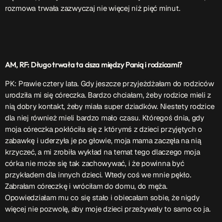
rozmowa trwała zazwyczaj nie więcej niż pięć minut.
AM, RF: Długo trwała ta cisza między Panią i rodzicami?
PK: Prawie cztery lata. Gdy jeszcze przyjeżdżałam do rodziców
urodziła mi się córeczka. Bardzo chciałam, żeby rodzice mieli z
nią dobry kontakt, żeby miała super dziadków. Niestety rodzice
dla niej również mieli bardzo mało czasu. Któregoś dnia, gdy
moja córeczka pokłóciła się z którymś z dzieci przyjętych o
zabawkę i uderzyła je po głowie, moja mama zaczęła na nią
krzyczeć, a mi zrobiła wykład na temat tego dlaczego moja
córka nie może się tak zachowywać, i że powinna być
przykładem dla innych dzieci. Wtedy coś we mnie pękło.
Zabrałam córeczkę i wróciłam do domu, do męża.
Opowiedziałam mu co się stało i obiecałam sobie, że nigdy
więcej nie pozwolę, aby moje dzieci przeżywały to samo co ja.