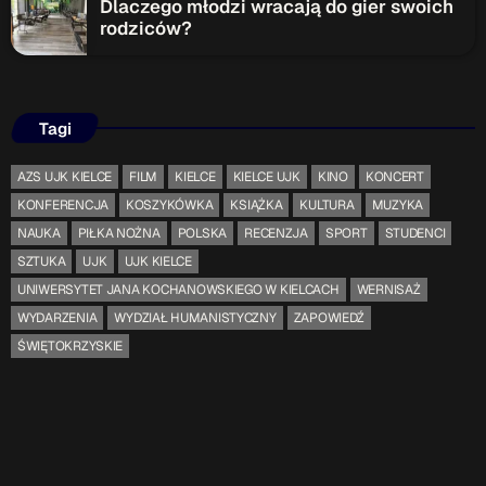
Dlaczego młodzi wracają do gier swoich
rodziców?
Tagi
AZS UJK KIELCE
FILM
KIELCE
KIELCE UJK
KINO
KONCERT
KONFERENCJA
KOSZYKÓWKA
KSIĄŻKA
KULTURA
MUZYKA
NAUKA
PIŁKA NOŻNA
POLSKA
RECENZJA
SPORT
STUDENCI
SZTUKA
UJK
UJK KIELCE
UNIWERSYTET JANA KOCHANOWSKIEGO W KIELCACH
WERNISAŻ
WYDARZENIA
WYDZIAŁ HUMANISTYCZNY
ZAPOWIEDŹ
ŚWIĘTOKRZYSKIE