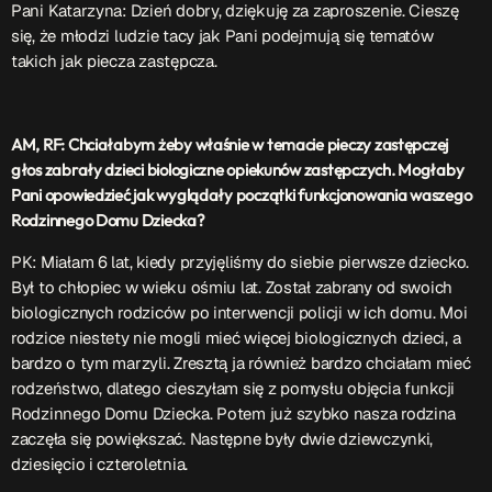
Pani Katarzyna: Dzień dobry, dziękuję za zaproszenie. Cieszę
się, że młodzi ludzie tacy jak Pani podejmują się tematów
Przydatne informacje
takich jak piecza zastępcza.
O nas
– jedyna w Kielcach studencka stacja radiowa.
Projekt ruszył w październiku 2015 roku z inicjatywy
AM, RF: Chciałabym żeby właśnie w temacie pieczy zastępczej
kieleckich studentów
Czytaj.wiecej…
głos zabrały dzieci biologiczne opiekunów zastępczych. Mogłaby
Pani opowiedzieć jak wyglądały początki funkcjonowania waszego
Rodzinnego Domu Dziecka?
Patronat medialny Radia Fraszka
– regulamin, logotypy,
itp.
Czytaj więcej…
PK: Miałam 6 lat, kiedy przyjęliśmy do siebie pierwsze dziecko.
Był to chłopiec w wieku ośmiu lat. Został zabrany od swoich
biologicznych rodziców po interwencji policji w ich domu. Moi
Wyszukaj
rodzice niestety nie mogli mieć więcej biologicznych dzieci, a
bardzo o tym marzyli. Zresztą ja również bardzo chciałam mieć
rodzeństwo, dlatego cieszyłam się z pomysłu objęcia funkcji
Rodzinnego Domu Dziecka. Potem już szybko nasza rodzina
search
zaczęła się powiększać. Następne były dwie dziewczynki,
dziesięcio i czteroletnia.