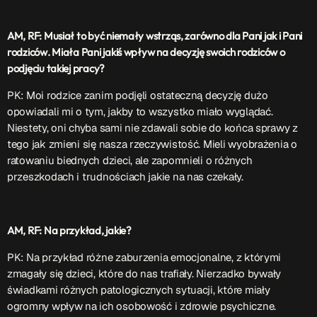
ON AIR
AM, RF: Musiał to być niemały wstrząs, zarówno dla Pani jak i Pani
rodziców. Miała Pani jakiś wpływ na decyzję swoich rodziców o
Upcoming shows
podjęciu takiej pracy?
PK: Moi rodzice zanim podjęli ostateczną decyzję dużo
opowiadali mi o tym, jakby to wszystko miało wyglądać.
TOP CHART
Niestety, oni chyba sami nie zdawali sobie do końca sprawy z
tego jak zmieni się nasza rzeczywistość. Mieli wyobrażenia o
ratowaniu biednych dzieci, ale zapomnieli o różnych
przeszkodach i trudnościach jakie na nas czekały.
AM, RF: Na przykład, jakie?
PK: Na przykład różne zaburzenia emocjonalne, z którymi
zmagały się dzieci, które do nas trafiały. Nierzadko bywały
świadkami różnych patologicznych sytuacji, które miały
ogromny wpływ na ich osobowość i zdrowie psychiczne.