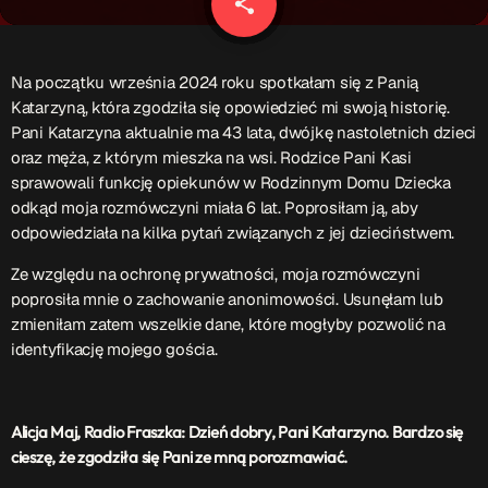
share
email
Patronat Medialny
Ramówka
O nas
keyboard_arrow_down
Na początku września 2024 roku spotkałam się z Panią
Katarzyną, która zgodziła się opowiedzieć mi swoją historię.
EKIPA
Rekrutacja Fraszka
Pani Katarzyna aktualnie ma 43 lata, dwójkę nastoletnich dzieci
oraz męża, z którym mieszka na wsi. Rodzice Pani Kasi
Podcasty
sprawowali funkcję opiekunów w Rodzinnym Domu Dziecka
odkąd moja rozmówczyni miała 6 lat. Poprosiłam ją, aby
odpowiedziała na kilka pytań związanych z jej dzieciństwem.
Przydatne linki
Ze względu na ochronę prywatności, moja rozmówczyni
poprosiła mnie o zachowanie anonimowości. Usunęłam lub
Strona UJK
zmieniłam zatem wszelkie dane, które mogłyby pozwolić na
Klub WSPAK
identyfikację mojego gościa.
Wirtualna Uczelnia
Biuro Karier
Punkt Interwencji Kryzysowej
Alicja Maj, Radio Fraszka: Dzień dobry, Pani Katarzyno. Bardzo się
cieszę, że zgodziła się Pani ze mną porozmawiać.