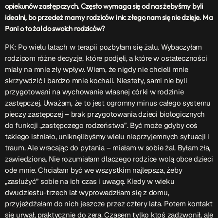
opiekunów zastępczych. Często wymaga się od nas żebyśmy byli
idealni, bo przecież mamy rodziców i nic złego nam się nie dzieje. Ma
Pani o to żal do swoich rodziców?
PK: Po wielu latach w terapii pozbyłam się żalu. Wybaczyłam
rodzicom różne decyzje, które podjęli, a które w ostateczności
miały na mnie zły wpływ. Wiem, że nigdy nie chcieli mnie
skrzywdzić i bardzo mnie kochali. Niestety, sami nie byli
przygotowani na wychowanie własnej córki w rodzinie
zastępczej. Uważam, że to jest ogromny minus całego systemu
pieczy zastępczej – brak przygotowania dzieci biologicznych
do funkcji „zastępczego rodzeństwa”. Być może gdyby coś
takiego istniało, uniknęlibyśmy wielu nieprzyjemnych sytuacji i
traum. Ale wracając do pytania – miałam w sobie żal. Byłam zła,
zawiedziona. Nie rozumiałam dlaczego rodzice wolą obce dzieci
ode mnie. Chciałam być we wszystkim najlepsza, żeby
„zasłużyć” sobie na ich czas i uwagę. Kiedy w wieku
dwudziestu-trzech lat wyprowadziłam się z domu,
przyjeżdżałam do nich jeszcze przez cztery lata. Potem kontakt
się urwał, praktycznie do zera. Czasem tylko ktoś zadzwonił, ale