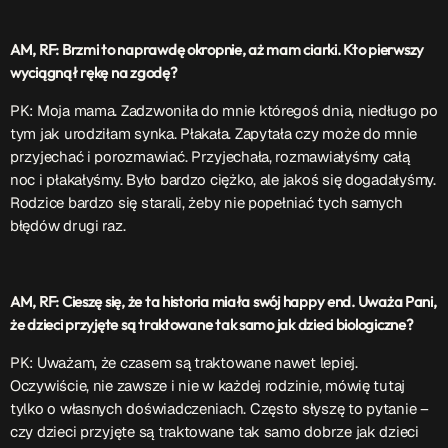
AM, RF: Brzmi to naprawdę okropnie, aż mam ciarki. Kto pierwszy
wyciągnął rękę na zgodę?
PK: Moja mama. Zadzwoniła do mnie któregoś dnia, niedługo po
tym jak urodziłam synka. Płakała. Zapytała czy może do mnie
przyjechać i porozmawiać. Przyjechała, rozmawiałyśmy całą
noc i płakałyśmy. Było bardzo ciężko, ale jakoś się dogadałyśmy.
Rodzice bardzo się starali, żeby nie popełniać tych samych
błędów drugi raz.
AM, RF: Cieszę się, że ta historia miała swój happy end. Uważa Pani,
że dzieci przyjęte są traktowane tak samo jak dzieci biologiczne?
PK: Uważam, że czasem są traktowane nawet lepiej.
Oczywiście, nie zawsze i nie w każdej rodzinie, mówię tutaj
tylko o własnych doświadczeniach. Często słyszę to pytanie –
czy dzieci przyjęte są traktowane tak samo dobrze jak dzieci