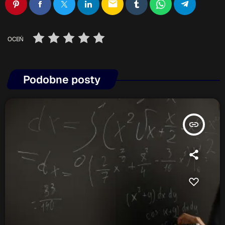
email
OCEŃ
Podobne posty
insert_link