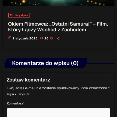
Publicystyka
Okiem Filmowca: „Ostatni Samuraj” – Film,
który Łączy Wschód z Zachodem
today
2 stycznia 2025
26
Komentarze do wpisu (0)
Zostaw komentarz
Twój adres e-mail nie zostanie opublikowany. Pola oznaczone *
są wymagane
Komentarz*