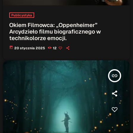
Publicystyka
Okiem Filmowca: „Oppenheimer”
Arcydzieło filmu biograficznego w
technikolorze emocji.
today
20 stycznia 2025
12
insert_link