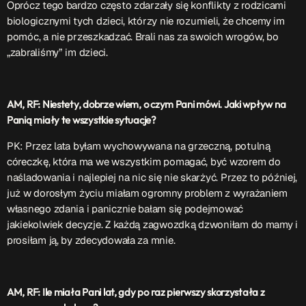
Oprócz tego bardzo często zdarzały się konflikty z rodzicami
biologicznymi tych dzieci, którzy nie rozumieli, że chcemy im
pomóc, a nie przeszkadzać. Brali nas za swoich wrogów, bo
„zabraliśmy” im dzieci.
AM, RF: Niestety, dobrze wiem, o czym Pani mówi. Jaki wpływ na
Panią miały te wszystkie sytuacje?
PK: Przez lata byłam wychowywana na grzeczną, potulną
córeczkę, która ma we wszystkim pomagać, być wzorem do
naśladowania i najlepiej na nic się nie skarżyć. Przez to później,
już w dorosłym życiu miałam ogromny problem z wyrażaniem
własnego zdania i panicznie bałam się podejmować
jakiekolwiek decyzje. Z każdą zagwozdką dzwoniłam do mamy i
prosiłam ją, by zdecydowała za mnie.
AM, RF: Ile miała Pani lat, gdy po raz pierwszy skorzystała z