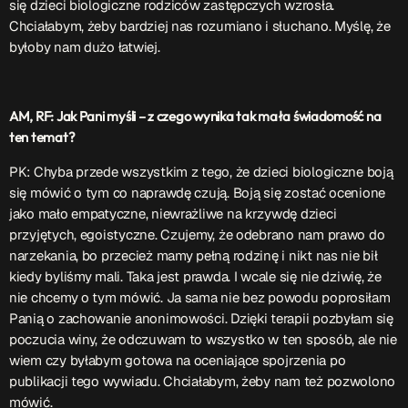
się dzieci biologiczne rodziców zastępczych wzrosła.
Chciałabym, żeby bardziej nas rozumiano i słuchano. Myślę, że
byłoby nam dużo łatwiej.
AM, RF: Jak Pani myśli – z czego wynika tak mała świadomość na
ten temat?
PK: Chyba przede wszystkim z tego, że dzieci biologiczne boją
się mówić o tym co naprawdę czują. Boją się zostać ocenione
jako mało empatyczne, niewrażliwe na krzywdę dzieci
przyjętych, egoistyczne. Czujemy, że odebrano nam prawo do
narzekania, bo przecież mamy pełną rodzinę i nikt nas nie bił
kiedy byliśmy mali. Taka jest prawda. I wcale się nie dziwię, że
nie chcemy o tym mówić. Ja sama nie bez powodu poprosiłam
Panią o zachowanie anonimowości. Dzięki terapii pozbyłam się
poczucia winy, że odczuwam to wszystko w ten sposób, ale nie
wiem czy byłabym gotowa na oceniające spojrzenia po
publikacji tego wywiadu. Chciałabym, żeby nam też pozwolono
mówić.