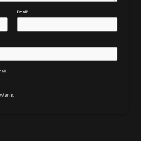
Email*
ail.
yłania.