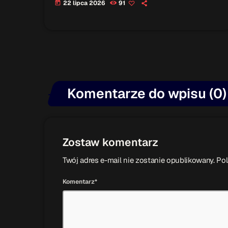
22 lipca 2026
91
today
Komentarze do wpisu (0)
Zostaw komentarz
Twój adres e-mail nie zostanie opublikowany. P
Komentarz*