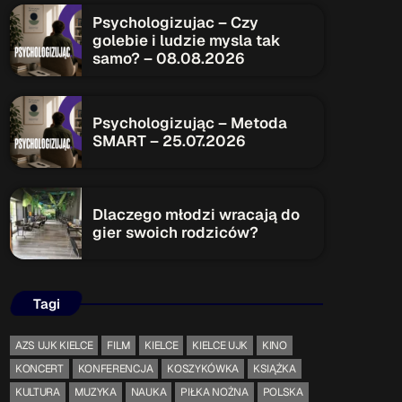
Psychologizujac – Czy
golebie i ludzie mysla tak
ON AIR
samo? – 08.08.2026
Psychologizując – Metoda
Upcoming shows
SMART – 25.07.2026
TOP CHART
Dlaczego młodzi wracają do
gier swoich rodziców?
Tagi
AZS UJK KIELCE
FILM
KIELCE
KIELCE UJK
KINO
KONCERT
KONFERENCJA
KOSZYKÓWKA
KSIĄŻKA
KULTURA
MUZYKA
NAUKA
PIŁKA NOŻNA
POLSKA