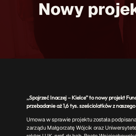
Nowy projekt
,,Spojrzeć Inaczej – Kielce’’ to nowy projekt 
przebadanie aż 1,6 tys. sześciolatków z naszego
Umowa w sprawie projektu została podpisana
zarządu Małgorzatę Wójcik oraz Uniwersyte
rektor UJK, prof. dr hab. Beatę Wojciechowską