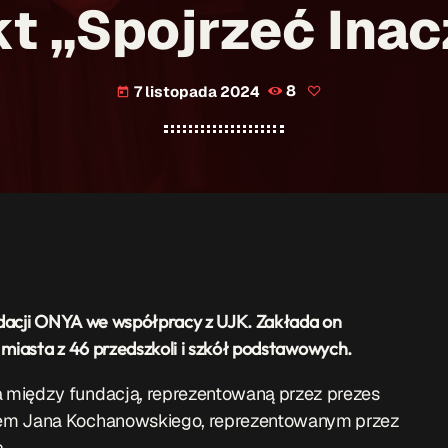
 ,,Spojrzeć Inac
7 listopada 2024
8
today
Fundacji ONYA we współpracy z UJK. Zakłada on
 miasta z 46 przedszkoli i szkół podstawowych.
 między fundacją, reprezentowaną przez prezes
tem Jana Kochanowskiego, reprezentowanym przez
.