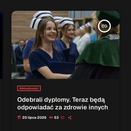
insert_link
Aktualności
Odebrali dyplomy. Teraz będą
odpowiadać za zdrowie innych
20 lipca 2026
53
today