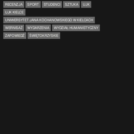
RECENZJA
SPORT
STUDENCI
SZTUKA
UJK
UJK KIELCE
UNIWERSYTET JANA KOCHANOWSKIEGO W KIELCACH
WERNISAŻ
WYDARZENIA
WYDZIAŁ HUMANISTYCZNY
ZAPOWIEDŹ
ŚWIĘTOKRZYSKIE