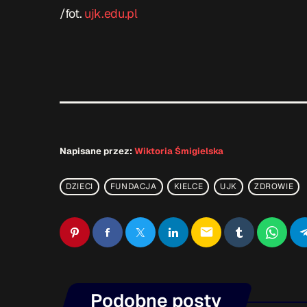
/fot.
ujk.edu.pl
Napisane przez:
Wiktoria Śmigielska
DZIECI
FUNDACJA
KIELCE
UJK
ZDROWIE
email
Podobne posty