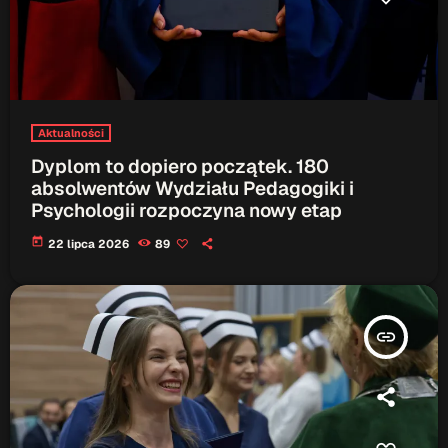
Aktualności
Dyplom to dopiero początek. 180
absolwentów Wydziału Pedagogiki i
Psychologii rozpoczyna nowy etap
today
22 lipca 2026
89
insert_link