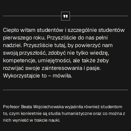
Przydatne informacje
O nas
– jedyna w Kielcach studencka stacja radiowa.
Ciepło witam studentów i szczególnie studentów
Projekt ruszył w październiku 2015 roku z inicjatywy
pierwszego roku. Przyszliście do nas pełni
kieleckich studentów
Czytaj.wiecej…
nadziei. Przyszliście tutaj, by powierzyć nam
swoją przyszłość, zdobyć nie tylko wiedzę,
kompetencje, umiejętności, ale także żeby
Patronat medialny Radia Fraszka
– regulamin, logotypy,
rozwijać swoje zainteresowania i pasje.
itp.
Czytaj więcej…
Wykorzystajcie to – mówiła.
Wyszukaj
Profesor Beata Wojciechowska wyjaśniła również studentom
search
to, czym konkretnie są studia humanistyczne oraz co można z
nich wynieść w trakcie nauki.