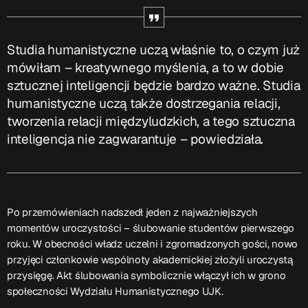
ON AIR
Studia humanistyczne uczą właśnie to, o czym już
mówiłam – kreatywnego myślenia, a to w dobie
sztucznej inteligencji będzie bardzo ważne. Studia
humanistyczne uczą także dostrzegania relacji,
tworzenia relacji międzyludzkich, a tego sztuczna
Audycja
inteligencja nie zagwarantuje – powiedziała.
Serwis Informacyjny
10:00 - 10:05
Po przemówieniach nadszedł jeden z najważniejszych
momentów uroczystości – ślubowanie studentów pierwszego
Upcoming shows
roku. W obecności władz uczelni i zgromadzonych gości, nowo
przyjęci członkowie wspólnoty akademickiej złożyli uroczystą
przysięgę. Akt ślubowania symbolicznie włączył ich w grono
Serwis Informacyjny
społeczności Wydziału Humanistycznego UJK.
14:00 - 14:05