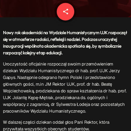
Patronat Medialny
Ramówka
share
email
O nas
keyboard_arrow_down
EKIPA
Nowy rok akademicki na Wydziale Humanistycznym UJK rozpoczął
Rekrutacja Fraszka
się w atmosferze radości, refleksji i nadziei. Podczas uroczystej
inauguracji wspólnota akademicka spotkała się, by symbolicznie
Podcasty
rozpocząć kolejny etap edukacji.
Uroczystość oficjalnie rozpoczął swoim przemówieniem
dziekan Wydziału Humanistycznego dr hab. prof. UJK Jerzy
Przydatne linki
Gapys. Następnie odegrano hymn Polski i przedstawiono
głównych gości, m.in JM Rektor UJK, prof. dr hab. Beatę
Strona UJK
Wojciechowską, prodziekana do spraw kształcenia dr hab. prof.
Klub WSPAK
UJK Jolantę Kępę-Mętrak, prodziekana ds. ogólnych i
Wirtualna Uczelnia
współpracy z zagranicą, dr Sylwestra Łodeja oraz pozostałych
Biuro Karier
pracowników Wydziału Humanistycznego.
Punkt Interwencji Kryzysowej
W dalszej części dziekan oddał głos Pani Rektor, która
przywitała wszystkich obecnych studentów.