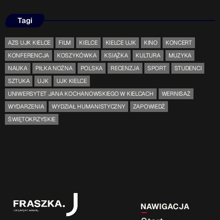
Tagi
AZS UJK KIELCE
FILM
KIELCE
KIELCE UJK
KINO
KONCERT
KONFERENCJA
KOSZYKÓWKA
KSIĄŻKA
KULTURA
MUZYKA
NAUKA
PIŁKA NOŻNA
POLSKA
RECENZJA
SPORT
STUDENCI
SZTUKA
UJK
UJK KIELCE
UNIWERSYTET JANA KOCHANOWSKIEGO W KIELCACH
WERNISAŻ
WYDARZENIA
WYDZIAŁ HUMANISTYCZNY
ZAPOWIEDŹ
ŚWIĘTOKRZYSKIE
NAWIGACJA