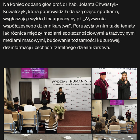
Na koniec oddano głos prof. dr hab. Jolanta Chwastyk-
Kowalczyk, która poprowadziła dalszą część spotkania,
Serwis Informacyjny
wygłaszając wykład inauguracyjny pt. „Wyzwania
18:00 - 18:05
współczesnego dziennikarstwa”. Poruszyła w nim takie tematy
jak różnica między mediami społecznościowymi a tradycyjnymi
mediami masowymi, budowanie tożsamości kulturowej,
Serwis Informacyjny
dezinformacji i cechach rzetelnego dziennikarstwa.
19:00 - 19:05
TOP CHART