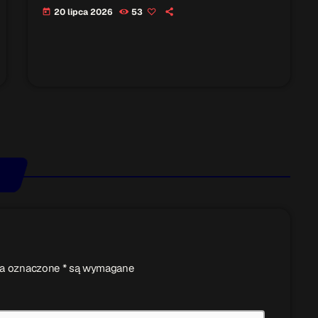
20 lipca 2026
53
today
ola oznaczone * są wymagane