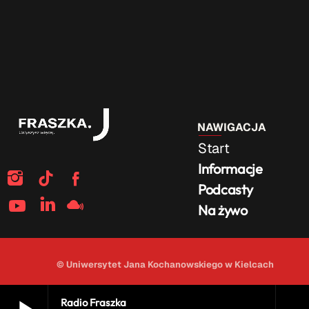
NAWIGACJA
Start
Informacje
Podcasty
Na żywo
© Uniwersytet Jana Kochanowskiego w Kielcach
Radio Fraszka