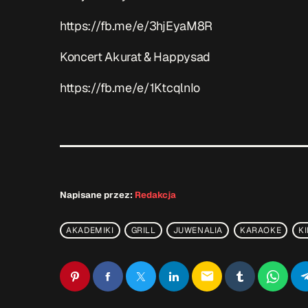
https://fb.me/e/3hjEyaM8R
Koncert Akurat & Happysad
https://fb.me/e/1KtcqlnIo
Napisane przez:
Redakcja
AKADEMIKI
GRILL
JUWENALIA
KARAOKE
K
email