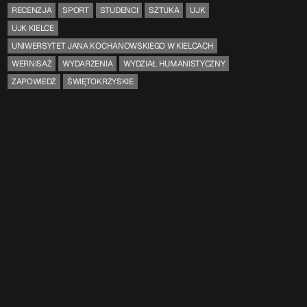
RECENZJA
SPORT
STUDENCI
SZTUKA
UJK
UJK KIELCE
UNIWERSYTET JANA KOCHANOWSKIEGO W KIELCACH
WERNISAŻ
WYDARZENIA
WYDZIAŁ HUMANISTYCZNY
ZAPOWIEDŹ
ŚWIĘTOKRZYSKIE