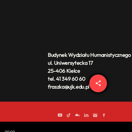
Budynek Wydziału Humanistycznego
ul. Uniwersytecka 17
25-406 Kielce
tel. 41 349 60 60
share
email
fraszka@ujk.edu.pl