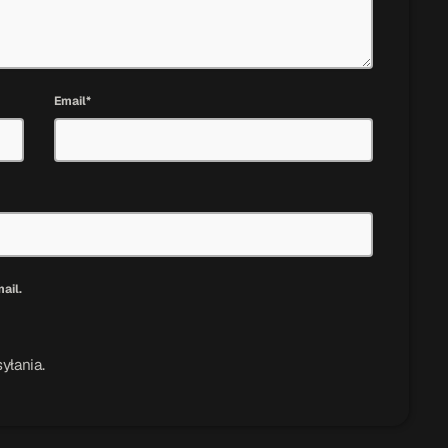
Email*
ail.
yłania.