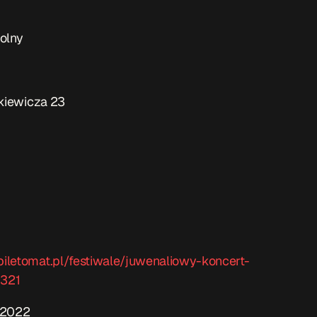
olny
nkiewicza 23
iletomat.pl/festiwale/juwenaliowy-koncert-
1321
e 2022