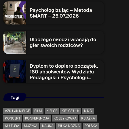
Psychologizując – Metoda
SMART – 25.07.2026
ON AIR
Dlaczego młodzi wracają do
Upcoming shows
gier swoich rodziców?
Dyplom to dopiero początek.
TOP CHART
180 absolwentów Wydziału
Pedagogiki i Psychologii
rozpoczyna nowy etap
Tagi
AZS UJK KIELCE
FILM
KIELCE
KIELCE UJK
KINO
KONCERT
KONFERENCJA
KOSZYKÓWKA
KSIĄŻKA
KULTURA
MUZYKA
NAUKA
PIŁKA NOŻNA
POLSKA