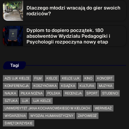
Dlaczego młodzi wracają do gier swoich
rodziców?
Dyplom to dopiero początek. 180
absolwentów Wydziału Pedagogiki i
Psychologii rozpoczyna nowy etap
Tagi
AZS UJK KIELCE
FILM
KIELCE
KIELCE UJK
KINO
KONCERT
KONFERENCJA
KOSZYKÓWKA
KSIĄŻKA
KULTURA
MUZYKA
NAUKA
PIŁKA NOŻNA
POLSKA
RECENZJA
SPORT
STUDENCI
SZTUKA
UJK
UJK KIELCE
UNIWERSYTET JANA KOCHANOWSKIEGO W KIELCACH
WERNISAŻ
WYDARZENIA
WYDZIAŁ HUMANISTYCZNY
ZAPOWIEDŹ
ŚWIĘTOKRZYSKIE