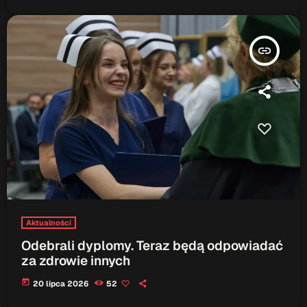
insert_link
Aktualności
Odebrali dyplomy. Teraz będą odpowiadać
za zdrowie innych
today
20 lipca 2026
52