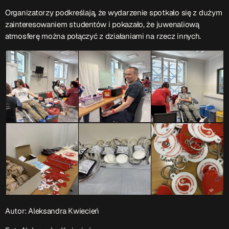
Organizatorzy podkreślają, że wydarzenie spotkało się z dużym
Przydatne informacje
zainteresowaniem studentów i pokazało, że juwenaliową
atmosferę można połączyć z działaniami na rzecz innych.
O nas
– jedyna w Kielcach studencka stacja radiowa.
Projekt ruszył w październiku 2015 roku z inicjatywy
kieleckich studentów
Czytaj.wiecej…
Patronat medialny Radia Fraszka
– regulamin, logotypy,
itp.
Czytaj więcej…
Wyszukaj
search
Autor: Aleksandra Kwiecień