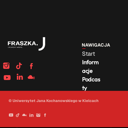
NAWIGACJA
Start
Inform
acje
Podcas
ty
Na
© Uniwersytet Jana Kochanowskiego w Kielcach
żywo