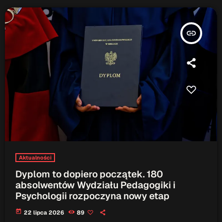
Serwis Informacyjny
insert_link
14:00 - 14:05
Serwis Informacyjny
18:00 - 18:05
TOP CHART
Aktualności
Dyplom to dopiero początek. 180
absolwentów Wydziału Pedagogiki i
Psychologii rozpoczyna nowy etap
today
22 lipca 2026
89