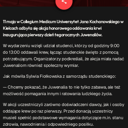
share
email
Patronat Medialny
Ramówka
O nas
keyboard_arrow_down
11 maja w Collegium Medicum Uniwersytet Jana Kochanowskiego w
Kielcach odbyła się akcja honorowego oddawania krwi
EKIPA
Rekrutacja Fraszka
inaugurująca pierwszy dzień tegorocznych Juwenaliów.
W wydarzeniu wzięli udział studenci, którzy od godziny 9:00
Podcasty
do 13:00 oddawali krew, łącząc studenckie święto z pomocą
potrzebującym. Organizatorzy podkreślali, że akcja miała nadać
Juwenaliom również społeczny wymiar.
Przydatne linki
Jak mówiła Sylwia Fiołkowska z samorządu studenckiego:
Strona UJK
— Chcemy pokazać, że Juwenalia to nie tylko zabawa, ale też
Klub WSPAK
możliwość pomagania innym i ratowania ludzkiego życia.
Wirtualna Uczelnia
Biuro Karier
W akcji uczestniczyli zarówno doświadczeni dawcy, jak i osoby
Punkt Interwencji Kryzysowej
oddające krew po raz pierwszy. Przed donacją uczestnicy
musieli spełnić podstawowe wymagania dotyczące m.in. stanu
zdrowia, nawodnienia i odpowiedniego posiłku.