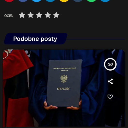
OCEŃ
Podobne posty
insert_link