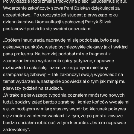
Po wykładzie rozbrzmiała tradycyjna pieść Gaudeamus Igitur.
ON AIR
Wydarzenie zakończyły słowa Pani Dziekan dziękującej za
uczestnictwo. Po uroczystości student pierwszego roku
dziennikarstwa i komunikacji społecznej Patryk Ślizak
Upcoming shows
postanowił podzielić się swoimi odczuciami.
„Ogółem inauguracja naprawdę mi się podobała, było parę
Serwis Informacyjny
ciekawych punktów, wstęp był niezwykle ciekawy jak i wykład
14:00 - 14:05
pana profesora. Najbardziej podobał mi się fragment z
zapraszaniem na wydarzenia spirytystyczne, naprawdę
rozbawiło to całą salę, razem ze znajomymi mieliśmy
Psychologizując
szampańską zabawę” – Tak zakończył swoją wypowiedź na
15:00 - 15:05
temat wydarzenia, następnie opowiedział o tym jak minął mu
pierwszy tydzień na studiach.
Serwis Informacyjny
„W trakcie pierwszego tygodnia poznałem mnóstwo nowych
18:00 - 18:05
ludzi, godziny zajęć bardzo zgrabne i koniec końców wydaje mi
się, że podjąłem w miarę słuszny wybór bo kierunek pokrywa
się z moimi zainteresowaniami i z tym, że po prostu zawsze
bardzo chciałem robić coś w tym kierunku. Jestem naprawdę
zadowolony”.
TOP CHART