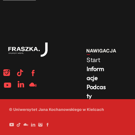
NAWIGACJA
Start
Inform
acje
Podcas
ty
Na
© Uniwersytet Jana Kochanowskiego w Kielcach
żywo