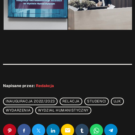
Napisane przez:
Redakcja
INAUGURACJA 2022/2023
RELACJA
STUDENCI
UJK
WYDARZENIA
WYDZIAŁ HUMANISTYCZNY
email