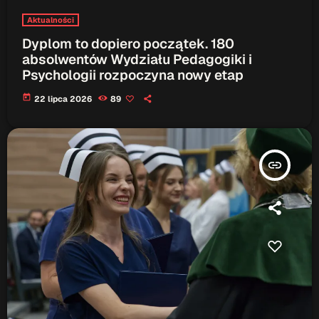
Aktualności
Dyplom to dopiero początek. 180
absolwentów Wydziału Pedagogiki i
Psychologii rozpoczyna nowy etap
today
22 lipca 2026
89
insert_link