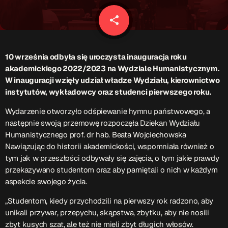
Patronat Medialny
Ramówka
share
email
O nas
keyboard_arrow_down
EKIPA
10 września odbyła się uroczysta inauguracja roku
Rekrutacja Fraszka
akademickiego 2022/2023 na Wydziale Humanistycznym.
W inauguracji wzięły udział władze Wydziału, kierownictwo
Podcasty
instytutów, wykładowcy oraz studenci pierwszego roku.
Wydarzenie otworzyło odśpiewanie hymnu państwowego, a
następnie swoją przemowę rozpoczęła Dziekan Wydziału
Przydatne linki
Humanistycznego prof. dr hab. Beata Wojciechowska
Nawiązując do historii akademickości, wspomniała również o
Strona UJK
tym jak w przeszłości odbywały się zajęcia, o tym jakie prawdy
Klub WSPAK
przekazywano studentom oraz aby pamiętali o nich w każdym
Wirtualna Uczelnia
aspekcie swojego życia.
Biuro Karier
Punkt Interwencji Kryzysowej
„Studentom, kiedy przychodzili na pierwszy rok radzono, aby
unikali przywar, przepychu, skąpstwa, zbytku, aby nie nosili
zbyt kusych szat, ale też nie mieli zbyt długich włosów.