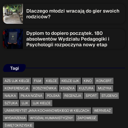
Dlaczego młodzi wracają do gier swoich
rodziców?
Dyplom to dopiero początek. 180
absolwentów Wydziału Pedagogiki i
Psychologii rozpoczyna nowy etap
Tagi
AZS UJK KIELCE
FILM
KIELCE
KIELCE UJK
KINO
KONCERT
KONFERENCJA
KOSZYKÓWKA
KSIĄŻKA
KULTURA
MUZYKA
NAUKA
PIŁKA NOŻNA
POLSKA
RECENZJA
SPORT
STUDENCI
SZTUKA
UJK
UJK KIELCE
UNIWERSYTET JANA KOCHANOWSKIEGO W KIELCACH
WERNISAŻ
WYDARZENIA
WYDZIAŁ HUMANISTYCZNY
ZAPOWIEDŹ
ŚWIĘTOKRZYSKIE