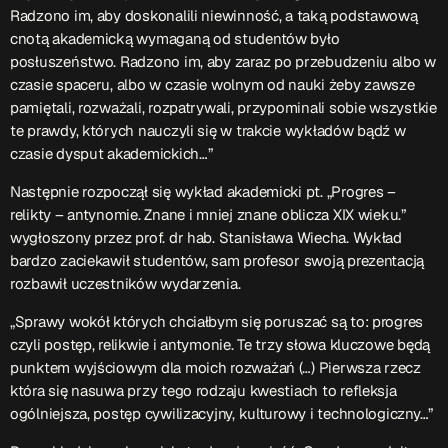
Radzono im, aby doskonalili niewinność, a taką podstawową
Przydatne informacje
cnotą akademicką wymaganą od studentów było
posłuszeństwo. Radzono im, aby zaraz po przebudzeniu albo w
czasie spaceru, albo w czasie wolnym od nauki żeby zawsze
O nas
– jedyna w Kielcach studencka stacja radiowa.
pamiętali, rozważali, rozpatrywali, przypominali sobie wszystkie
Projekt ruszył w październiku 2015 roku z inicjatywy
te prawdy, których nauczyli się w trakcie wykładów bądź w
kieleckich studentów
Czytaj.wiecej…
czasie dysput akademickich…”
Następnie rozpoczął się wykład akademicki pt. „Progres –
Patronat medialny Radia Fraszka
– regulamin, logotypy,
relikty – antynomie. Znane i mniej znane oblicza XIX wieku.”
itp.
Czytaj więcej…
wygłoszony przez prof. dr hab. Stanisława Wiecha. Wykład
bardzo zaciekawił studentów, sam profesor swoją prezentacją
rozbawił uczestników wydarzenia.
Wyszukaj
„Sprawy wokół których chciałbym się poruszać są to: progres
czyli postęp, relikwie i antymonie. Te trzy słowa kluczowe będą
punktem wyjściowym dla moich rozważań (…) Pierwsza rzecz
search
która się nasuwa przy tego rodzaju kwestiach to refleksja
ogólniejsza, postęp cywilizacyjny, kulturowy i technologiczny…”