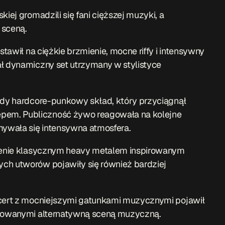
iej gromadzili się fani cięższej muzyki, a
 sceną.
stawił na ciężkie brzmienie, mocne riffy i intensywny
ał dynamiczny set utrzymany w stylistyce
łody hardcore-punkowy skład, który przyciągnął
pem. Publiczność żywo reagowała na kolejne
mywała się intensywna atmosfera.
rzenie klasycznym heavy metalem inspirowanym
ch utworów pojawiły się również bardziej
ncert z mocniejszymi gatunkami muzycznymi pojawił
resowanymi alternatywną sceną muzyczną.