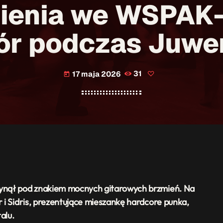
ienia we WSPAK-
ór podczas Juwe
17 maja 2026
31
today
ynął pod znakiem mocnych gitarowych brzmień. Na
r i Sidris, prezentujące mieszankę hardcore punka,
alu.