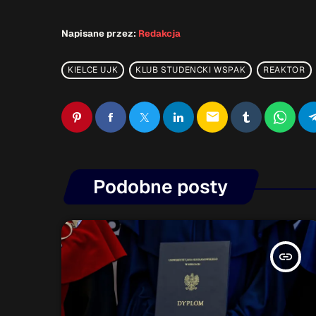
Napisane przez:
Redakcja
KIELCE UJK
KLUB STUDENCKI WSPAK
REAKTOR
email
Podobne posty
insert_link