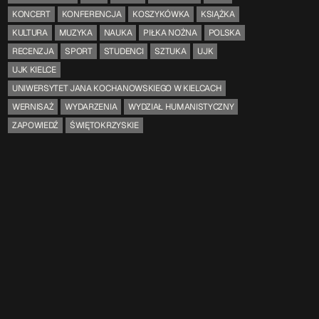
KONCERT
KONFERENCJA
KOSZYKÓWKA
KSIĄŻKA
KULTURA
MUZYKA
NAUKA
PIŁKA NOŻNA
POLSKA
RECENZJA
SPORT
STUDENCI
SZTUKA
UJK
UJK KIELCE
UNIWERSYTET JANA KOCHANOWSKIEGO W KIELCACH
WERNISAŻ
WYDARZENIA
WYDZIAŁ HUMANISTYCZNY
ZAPOWIEDŹ
ŚWIĘTOKRZYSKIE