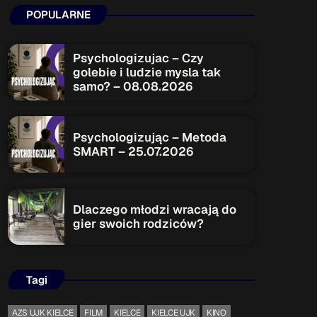
POPULARNE
ON AIR
Psychologizujac – Czy
golebie i ludzie mysla tak
samo? – 08.08.2026
Upcoming shows
Psychologizując – Metoda
SMART – 25.07.2026
TOP CHART
Dlaczego młodzi wracają do
gier swoich rodziców?
Tagi
AZS UJK KIELCE
FILM
KIELCE
KIELCE UJK
KINO