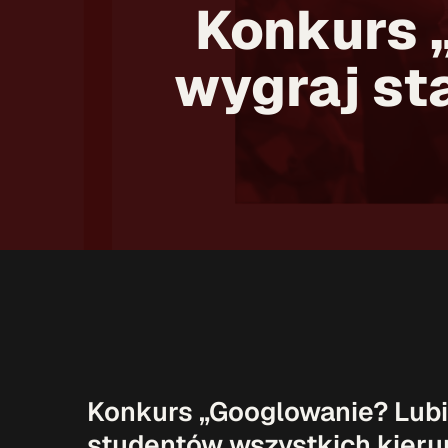
Konkurs „
wygraj st
Konkurs „Googlowanie? Lubię
studentów wszystkich kieru