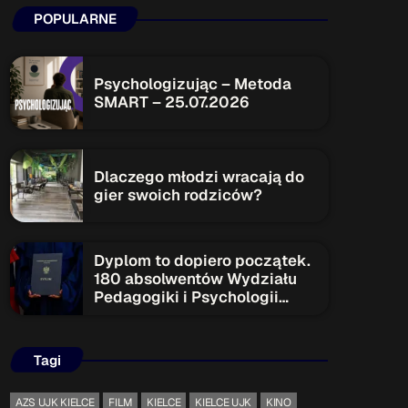
POPULARNE
ON AIR
Psychologizując – Metoda
SMART – 25.07.2026
Upcoming shows
Dlaczego młodzi wracają do
Serwis Informacyjny
gier swoich rodziców?
14:00 - 14:05
Dyplom to dopiero początek.
180 absolwentów Wydziału
Psychologizując
Pedagogiki i Psychologii
15:00 - 15:05
rozpoczyna nowy etap
Tagi
Serwis Informacyjny
18:00 - 18:05
AZS UJK KIELCE
FILM
KIELCE
KIELCE UJK
KINO