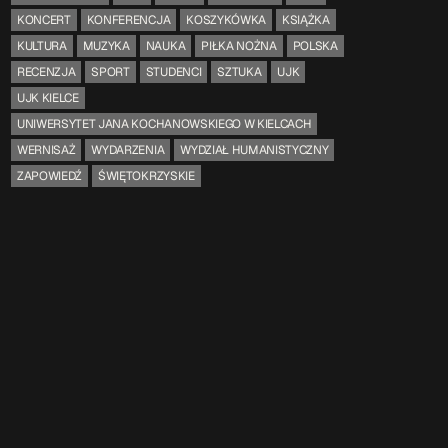
KONCERT
KONFERENCJA
KOSZYKÓWKA
KSIĄŻKA
KULTURA
MUZYKA
NAUKA
PIŁKA NOŻNA
POLSKA
TOP CHART
RECENZJA
SPORT
STUDENCI
SZTUKA
UJK
UJK KIELCE
UNIWERSYTET JANA KOCHANOWSKIEGO W KIELCACH
WERNISAŻ
WYDARZENIA
WYDZIAŁ HUMANISTYCZNY
ZAPOWIEDŹ
ŚWIĘTOKRZYSKIE