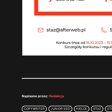
Napisane przez:
Redakcja
COPYWRITER
JUNIOR SEO
KIELCE
STAŻ
ST