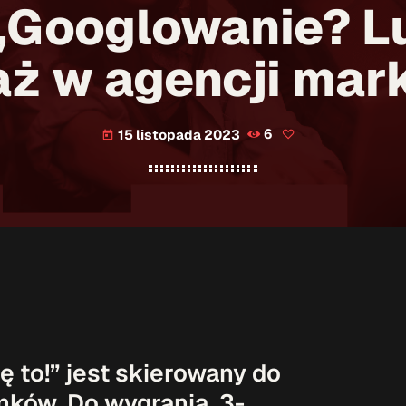
Googlowanie? Lu
aż w agencji mar
15 listopada 2023
6
today
 to!” jest skierowany do
nków. Do wygrania 3-