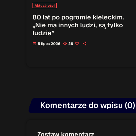
Aktualności
80 lat po pogromie kieleckim.
„Nie ma innych ludzi, są tylko
ludzie”
5 lipca 2026
26
today
Komentarze do wpisu (0)
Zostaw komentarz