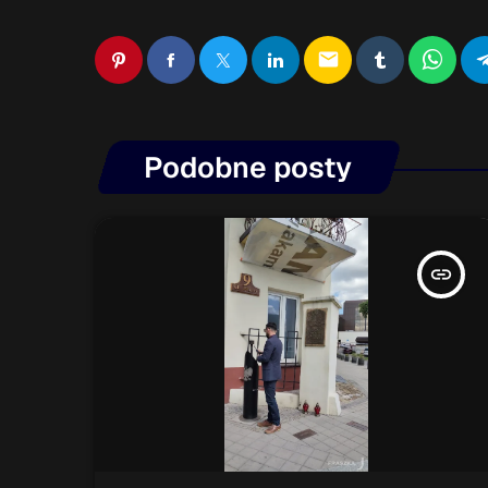
email
Podobne posty
insert_link