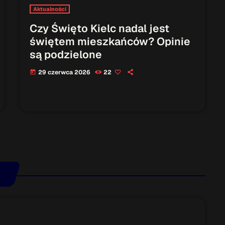
Aktualności
Czy Święto Kielc nadal jest
świętem mieszkańców? Opinie
są podzielone
29 czerwca 2026
22
today