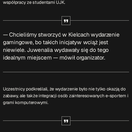
współpracy ze studentami UJK.
Przydatne informacje
O nas
– jedyna w Kielcach studencka stacja radiowa.
Projekt ruszył w październiku 2015 roku z inicjatywy
— Chcieliśmy stworzyć w Kielcach wydarzenie
kieleckich studentów
Czytaj.wiecej…
gamingowe, bo takich inicjatyw wciąż jest
niewiele. Juwenalia wydawały się do tego
idealnym miejscem — mówił organizator.
Patronat medialny Radia Fraszka
– regulamin, logotypy,
itp.
Czytaj więcej…
Uczestnicy podkreślali, że wydarzenie było nie tylko okazją do
Wyszukaj
zabawy, ale także integracji osób zainteresowanych e-sportem i
grami komputerowymi.
search