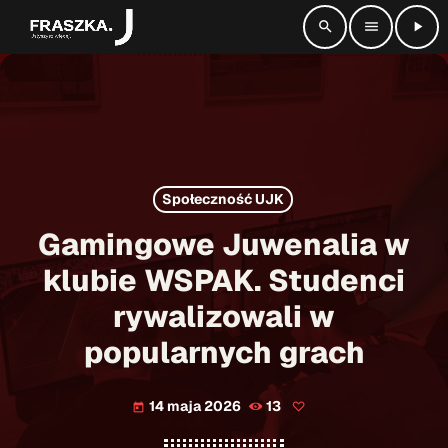
search
menu
play_arrow
close
radio_button_checked
SŁUCHAJ NA ŻYWO
Społeczność UJK
play_arrow
Radio Fraszka
Gamingowe Juwenalia w
klubie WSPAK. Studenci
rywalizowali w
Strona główna
popularnych grach
Informacje
keyboard_arrow_down
14 maja 2026
13
today
Aktualności
Kontakt
keyboard_arrow_down