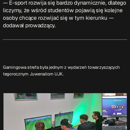
— E-sport rozwija się bardzo dynamicznie, dlatego
ON AIR
liczymy, że wśród studentów pojawią się kolejne
osoby chcące rozwijać się w tym kierunku —
dodawał prowadzący.
Audycja
Serwis Informacyjny
Gamingowa strefa była jednym z wydarzeń towarzyszących
10:00 - 10:05
tegorocznym Juwenaliom UJK.
Upcoming shows
Serwis Informacyjny
14:00 - 14:05