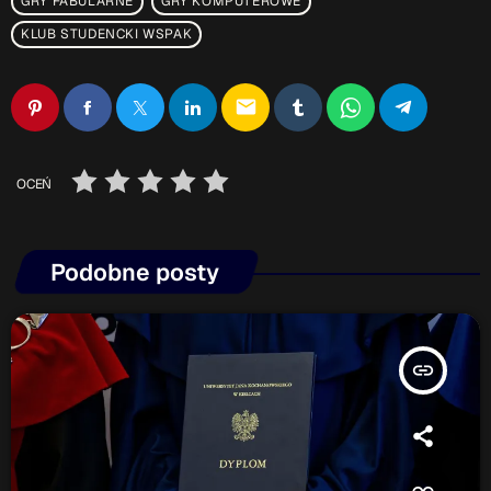
GRY FABULARNE
GRY KOMPUTEROWE
KLUB STUDENCKI WSPAK
email
OCEŃ
Podobne posty
insert_link