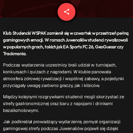
Patronat Medialny
Ramówka
share
email
O nas
keyboard_arrow_down
EKIPA
Klub Studencki WSPAK
zamienił się w czwartek w przestrzeń pełną
Rekrutacja Fraszka
gamingowych emocji. W ramach Juwenaliów studenci rywalizowali
w popularnych grach, takich jak
EA Sports FC 26
,
GeoGuessr
czy
Podcasty
Trackmania
.
Podczas wydarzenia uczestnicy brali udział w turniejach,
konkursach i quizach z nagrodami. W klubie panowała
Przydatne linki
atmosfera zdrowej rywalizacji i wspólnej zabawy, a pojedynki
przyciągały uwagę zarówno graczy, jak i kibiców.
Strona UJK
Klub WSPAK
Między kolejnymi rozgrywkami studenci mogli skorzystać ze
Wirtualna Uczelnia
strefy gastronomicznej oraz baru z napojami i drinkami
Biuro Karier
bezalkoholowymi.
Punkt Interwencji Kryzysowej
Jak podkreślał prowadzący wydarzenie, pomysł organizacji
gamingowej strefy podczas Juwenaliów pojawił się dzięki