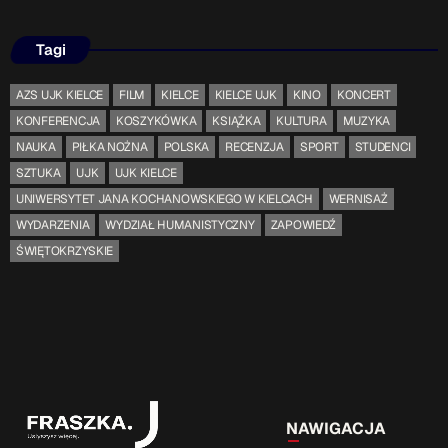
Tagi
AZS UJK KIELCE
FILM
KIELCE
KIELCE UJK
KINO
KONCERT
KONFERENCJA
KOSZYKÓWKA
KSIĄŻKA
KULTURA
MUZYKA
NAUKA
PIŁKA NOŻNA
POLSKA
RECENZJA
SPORT
STUDENCI
SZTUKA
UJK
UJK KIELCE
UNIWERSYTET JANA KOCHANOWSKIEGO W KIELCACH
WERNISAŻ
WYDARZENIA
WYDZIAŁ HUMANISTYCZNY
ZAPOWIEDŹ
ŚWIĘTOKRZYSKIE
NAWIGACJA