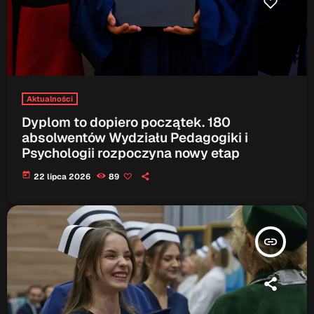
Aktualności
Dyplom to dopiero początek. 180
absolwentów Wydziału Pedagogiki i
Psychologii rozpoczyna nowy etap
today
22 lipca 2026
89
insert_link